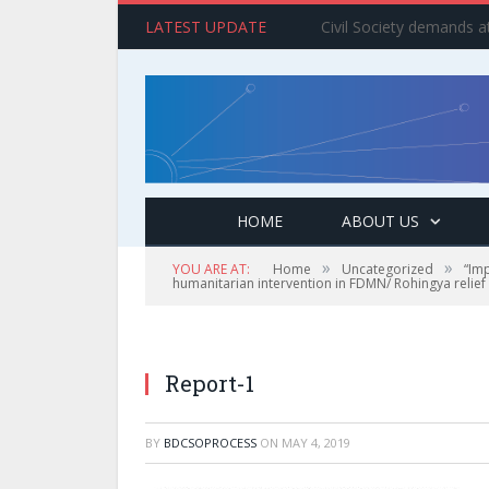
LATEST UPDATE
HOME
ABOUT US
»
»
YOU ARE AT:
Home
Uncategorized
“Im
humanitarian intervention in FDMN/ Rohingya relief
Report-1
BY
BDCSOPROCESS
ON
MAY 4, 2019