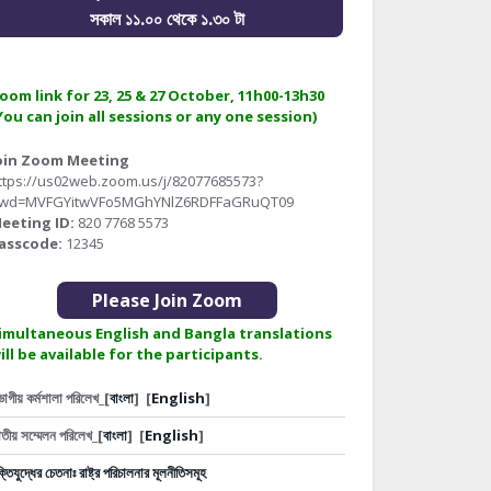
সকাল ১১.০০ থেকে ১.৩০ টা
oom link for 23, 25 & 27 October, 11h00-13h30
You can join all sessions or any one session)
oin Zoom Meeting
ttps://us02web.zoom.us/j/82077685573?
wd=MVFGYitwVFo5MGhYNlZ6RDFFaGRuQT09
eeting ID:
820 7768 5573
asscode:
12345
Please Join Zoom
imultaneous English and Bangla translations
ill be available for the participants.
ভাগীয় কর্মশালা পরিলেখ_[
বাংলা
]
[
English
]
তীয় সম্মেলন পরিলেখ_[
বাংলা
]
[
English
]
ক্তিযুদ্ধের চেতনাঃ রাষ্ট্র পরিচালনার মূলনীতিসমূহ