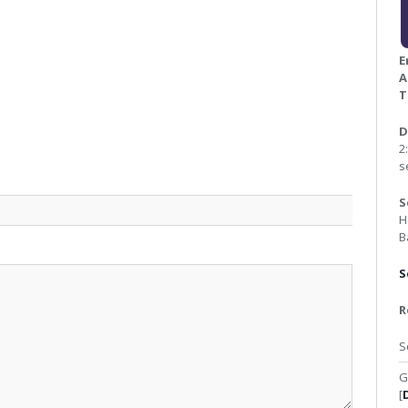
E
A
T
D
2
s
S
H
B
S
R
S
G
[