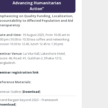
Advancing Humanitarian
Action”
mphasizing on Quality Funding, Localization,
ccountability to Affected Population and Aid
ransparency
ate and time:
19 August 2025, From 10.00 am to
:00 pm (10.00 to 10.30 tea coffee and networking;
ession 10.30 to 12.45, lunch 12.45 to 1.30 pm)
eminar Venue:
La Vita Hall, Lakeshore Hotel,
ouse: 46, Road: 41, Gulshan-2, Dhaka-1212,
angladesh.
eminar registration link
eference Materials:
eminar Outline [
Download
]
rand Bargain beyond 2023 – Framework
Download
]