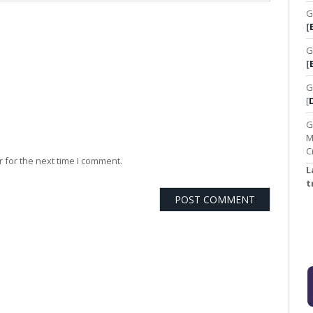
G
[
G
[
G
[
G
M
C
 for the next time I comment.
L
t