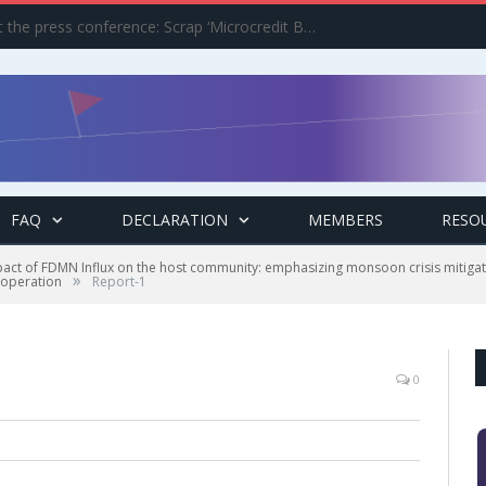
Civil Society demands at the press conference: Scrap ‘Microcredit Bank Ordinance–2025
FAQ
DECLARATION
MEMBERS
RESO
pact of FDMN Influx on the host community: emphasizing monsoon crisis mitig
»
 operation
Report-1
0