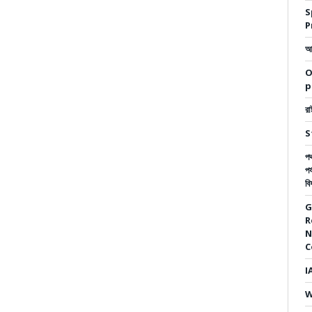
S
P
আম
O
p
রা
S
পথ
পর
বি
G
R
N
C
I
W