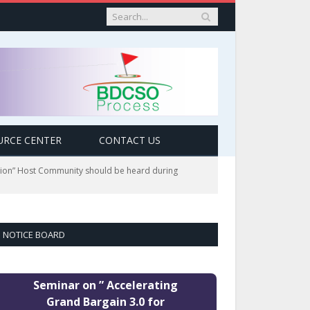
URCE CENTER
CONTACT US
ation” Host Community should be heard during
NOTICE BOARD
Seminar on ” Accelerating
Grand Bargain 3.0 for