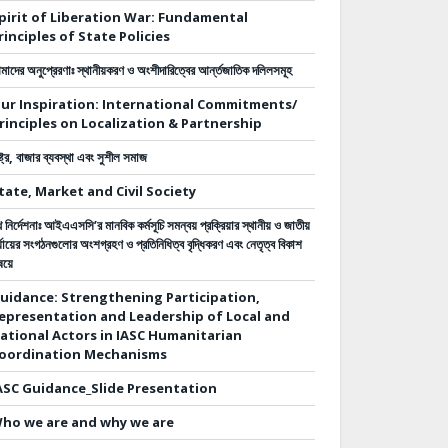
pirit of Liberation War: Fundamental
rinciples of State Policies
াদের অনুপ্রেরণাঃ স্থানীয়করণ ও অংশীদারিত্বের আর্ন্তজাতিক দলিলসমূহ
ur Inspiration: International Commitments/
rinciples on Localization & Partnership
ষ্ট্র, বাজার ব্যবস্থা এবং সুশীল সমাজ
tate, Market and Civil Society
 নির্দেশনাঃ
আইএএসসি’র মানবিক কর্মসূচি সমন্বয় প্রক্রিয়ার স্থানীয় ও জাতীয়
্যায়ের সংগঠনগুলোর অংশগ্রহণ ও প্রতিনিধিত্ব বৃদ্ধিকরণ এবং নেতৃত্ব বিকাশ
ষয়ে
uidance: Strengthening Participation,
epresentation and Leadership of Local and
ational Actors in IASC Humanitarian
oordination Mechanisms
ASC Guidance_Slide Presentation
ho we are and why we are