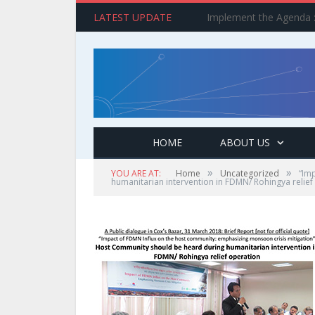
LATEST UPDATE
HOME
ABOUT US
»
»
YOU ARE AT:
Home
Uncategorized
“Im
humanitarian intervention in FDMN/ Rohingya relief