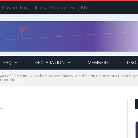
Implement the Agenda : Advance Localisation at Country Level_ BDCSO COAST 2025 Survey Report Findings on the Grand Bargain 3.0 Implementation
FAQ
DECLARATION
MEMBERS
RESO
pact of FDMN Influx on the host community: emphasizing monsoon crisis mitig
 operation