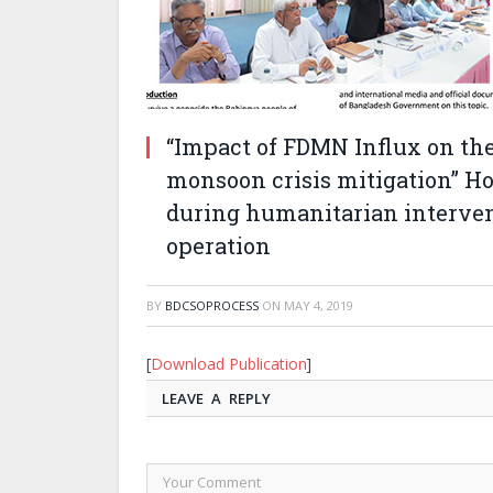
“Impact of FDMN Influx on t
monsoon crisis mitigation” H
during humanitarian interven
operation
BY
BDCSOPROCESS
ON
MAY 4, 2019
[
Download Publication
]
LEAVE A REPLY