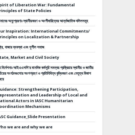
pirit of Liberation War: Fundamental
rinciples of State Policies
াদের অনুপ্রেরণাঃ স্থানীয়করণ ও অংশীদারিত্বের আর্ন্তজাতিক দলিলসমূহ
ur Inspiration: International Commitments/
rinciples on Localization & Partnership
ষ্ট্র, বাজার ব্যবস্থা এবং সুশীল সমাজ
tate, Market and Civil Society
 নির্দেশনাঃ
আইএএসসি’র মানবিক কর্মসূচি সমন্বয় প্রক্রিয়ার স্থানীয় ও জাতীয়
্যায়ের সংগঠনগুলোর অংশগ্রহণ ও প্রতিনিধিত্ব বৃদ্ধিকরণ এবং নেতৃত্ব বিকাশ
ষয়ে
uidance: Strengthening Participation,
epresentation and Leadership of Local and
ational Actors in IASC Humanitarian
oordination Mechanisms
ASC Guidance_Slide Presentation
ho we are and why we are