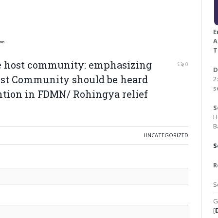
E
A
T
he host community: emphasizing
0
D
ost Community should be heard
2
s
tion in FDMN/ Rohingya relief
S
H
B
UNCATEGORIZED
S
R
S
G
[