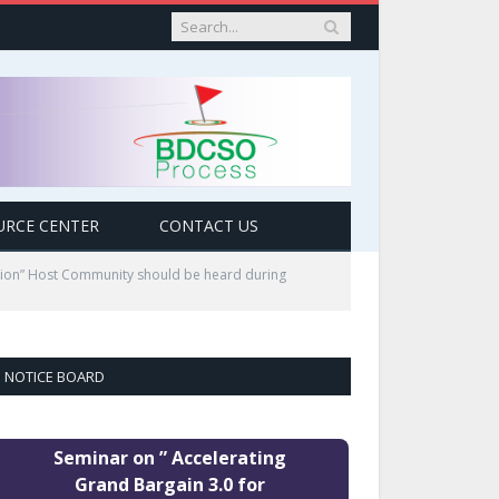
URCE CENTER
CONTACT US
ation” Host Community should be heard during
NOTICE BOARD
Seminar on ” Accelerating
Grand Bargain 3.0 for