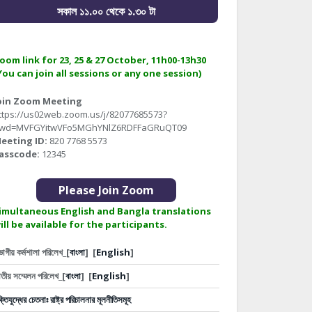
সকাল ১১.০০ থেকে ১.৩০ টা
oom link for 23, 25 & 27 October, 11h00-13h30
You can join all sessions or any one session)
oin Zoom Meeting
ttps://us02web.zoom.us/j/82077685573?
wd=MVFGYitwVFo5MGhYNlZ6RDFFaGRuQT09
eeting ID:
820 7768 5573
asscode:
12345
Please Join Zoom
imultaneous English and Bangla translations
ill be available for the participants.
ভাগীয় কর্মশালা পরিলেখ_[
বাংলা
]
[
English
]
তীয় সম্মেলন পরিলেখ_[
বাংলা
]
[
English
]
ক্তিযুদ্ধের চেতনাঃ রাষ্ট্র পরিচালনার মূলনীতিসমূহ