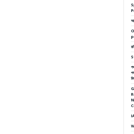
S
P
আম
O
p
রা
S
পথ
পর
বি
G
R
N
C
I
W