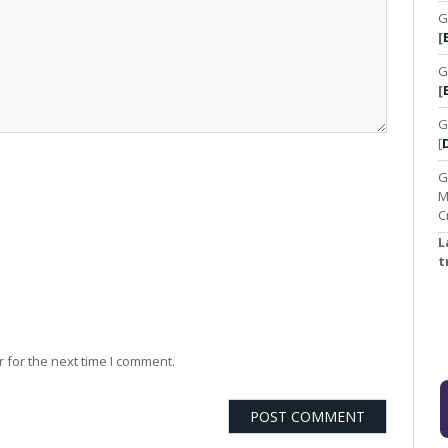
G
[
G
[
G
[
G
M
C
L
t
 for the next time I comment.