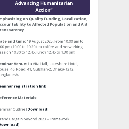
Advancing Humanitarian
Action”
mphasizing on Quality Funding, Localization,
ccountability to Affected Population and Aid
ransparency
ate and time:
19 August 2025, From 10.00 am to
:00 pm (10.00 to 10.30 tea coffee and networking;
ession 10.30 to 12.45, lunch 12.45 to 1.30 pm)
eminar Venue:
La Vita Hall, Lakeshore Hotel,
ouse: 46, Road: 41, Gulshan-2, Dhaka-1212,
angladesh.
eminar registration link
eference Materials:
eminar Outline [
Download
]
rand Bargain beyond 2023 – Framework
Download
]