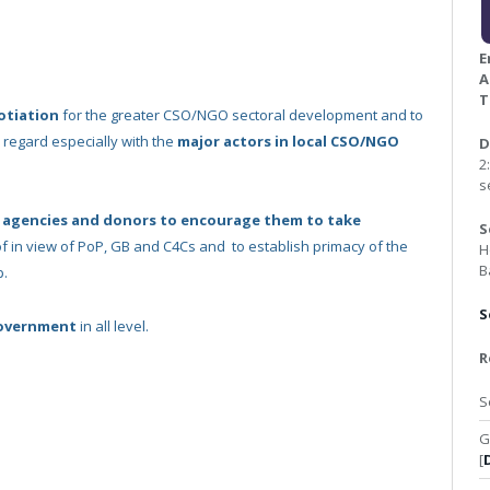
E
A
T
otiation
for the greater CSO/NGO sectoral development and to
s regard especially with the
major actors in local CSO/NGO
D
2
s
 agencies and donors to encourage them to take
S
f in view of PoP, GB and C4Cs and to establish primacy of the
H
B
p.
S
government
in all level.
R
S
G
[