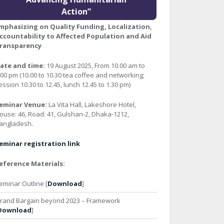
Action”
mphasizing on Quality Funding, Localization,
ccountability to Affected Population and Aid
ransparency
ate and time:
19 August 2025, From 10.00 am to
:00 pm (10.00 to 10.30 tea coffee and networking;
ession 10.30 to 12.45, lunch 12.45 to 1.30 pm)
eminar Venue:
La Vita Hall, Lakeshore Hotel,
ouse: 46, Road: 41, Gulshan-2, Dhaka-1212,
angladesh.
eminar registration link
eference Materials:
eminar Outline [
Download
]
rand Bargain beyond 2023 – Framework
Download
]