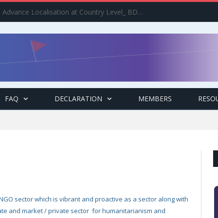
Implement the Agenda : Advance Localisation at Country Level_ BDCSO COAST 2025 Survey Report Findings on the Grand Bargain 3.0 Implementation
FAQ
DECLARATION
MEMBERS
RESO
GO sector which is vibrant and proactive as a sector along with
te and market / private sector for humanitarianism and