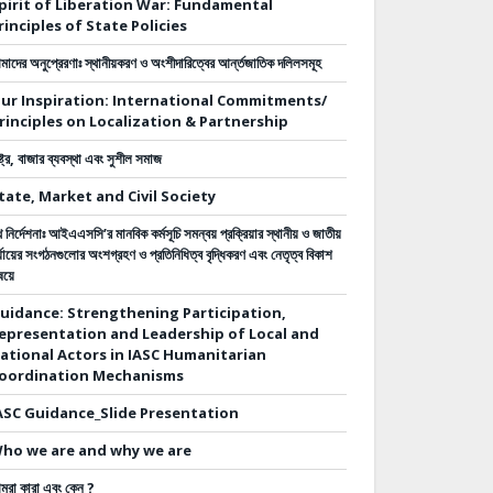
pirit of Liberation War: Fundamental
rinciples of State Policies
াদের অনুপ্রেরণাঃ স্থানীয়করণ ও অংশীদারিত্বের আর্ন্তজাতিক দলিলসমূহ
ur Inspiration: International Commitments/
rinciples on Localization & Partnership
ষ্ট্র, বাজার ব্যবস্থা এবং সুশীল সমাজ
tate, Market and Civil Society
 নির্দেশনাঃ
আইএএসসি’র মানবিক কর্মসূচি সমন্বয় প্রক্রিয়ার স্থানীয় ও জাতীয়
্যায়ের সংগঠনগুলোর অংশগ্রহণ ও প্রতিনিধিত্ব বৃদ্ধিকরণ এবং নেতৃত্ব বিকাশ
ষয়ে
uidance: Strengthening Participation,
epresentation and Leadership of Local and
ational Actors in IASC Humanitarian
oordination Mechanisms
ASC Guidance_Slide Presentation
ho we are and why we are
মরা কারা এবং কেন ?