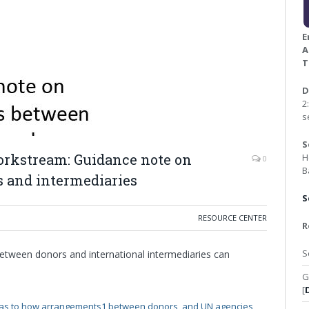
E
A
T
D
2
s
S
orkstream: Guidance note on
H
0
B
 and intermediaries
S
RESOURCE CENTER
R
S
tween donors and international intermediaries can
G
[
e as to how arrangements1 between donors, and UN agencies,