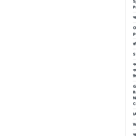
S
P
আম
O
p
রা
S
পথ
পর
বি
G
R
N
C
I
W
আ