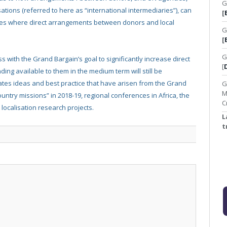
G
tions (referred to here as “international intermediaries”), can
[
cases where direct arrangements between donors and local
G
[
G
 with the Grand Bargain’s goal to significantly increase direct
[
ding available to them in the medium term will still be
lates ideas and best practice that have arisen from the Grand
G
M
ntry missions” in 2018-19, regional conferences in Africa, the
C
 localisation research projects.
L
t