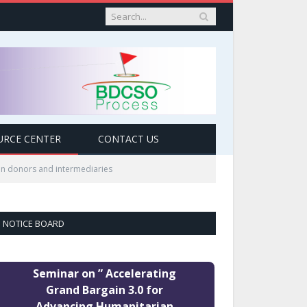
URCE CENTER
CONTACT US
n donors and intermediaries
NOTICE BOARD
Seminar on ” Accelerating
Grand Bargain 3.0 for
Advancing Humanitarian