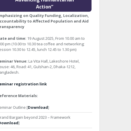
Action”
mphasizing on Quality Funding, Localization,
ccountability to Affected Population and Aid
ransparency
ate and time:
19 August 2025, From 10.00 am to
:00 pm (10.00 to 10.30 tea coffee and networking;
ession 10.30 to 12.45, lunch 12.45 to 1.30 pm)
eminar Venue:
La Vita Hall, Lakeshore Hotel,
ouse: 46, Road: 41, Gulshan-2, Dhaka-1212,
angladesh.
eminar registration link
eference Materials:
eminar Outline [
Download
]
rand Bargain beyond 2023 – Framework
Download
]