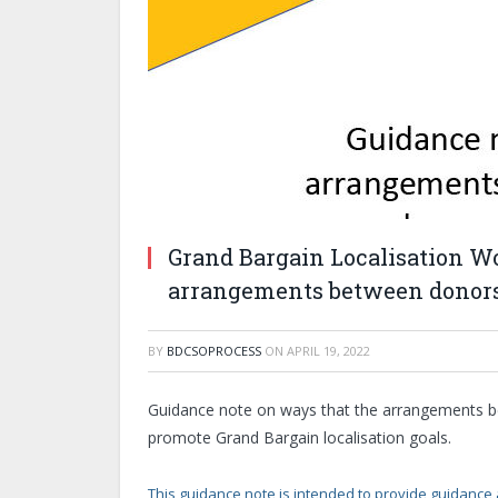
Grand Bargain Localisation W
arrangements between donors
BY
BDCSOPROCESS
ON
APRIL 19, 2022
Guidance note on ways that the arrangements be
promote Grand Bargain localisation goals.
This guidance note is intended to provide guidanc