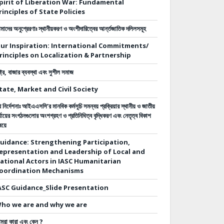
pirit of Liberation War: Fundamental
rinciples of State Policies
াদের অনুপ্রেরণাঃ স্থানীয়করণ ও অংশীদারিত্বের আর্ন্তজাতিক দলিলসমূহ
ur Inspiration: International Commitments/
rinciples on Localization & Partnership
ষ্ট্র, বাজার ব্যবস্থা এবং সুশীল সমাজ
tate, Market and Civil Society
 নির্দেশনাঃ
আইএএসসি’র মানবিক কর্মসূচি সমন্বয় প্রক্রিয়ার স্থানীয় ও জাতীয়
্যায়ের সংগঠনগুলোর অংশগ্রহণ ও প্রতিনিধিত্ব বৃদ্ধিকরণ এবং নেতৃত্ব বিকাশ
ষয়ে
uidance: Strengthening Participation,
epresentation and Leadership of Local and
ational Actors in IASC Humanitarian
oordination Mechanisms
ASC Guidance_Slide Presentation
ho we are and why we are
মরা কারা এবং কেন ?