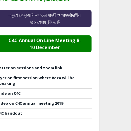
একুশে ফেব্রুয়ারি আমাদের সাহসী ও আত্মমর্যাদাশীল
হতে শেখায়_লিফলেট
C4C Annual On Line Meeting 8-
10 December
etter on sessions and zoom link
lyer on first session where Reza will be
peaking
lide on C4C
ideo on C4C annual meeting 2019
4C handout