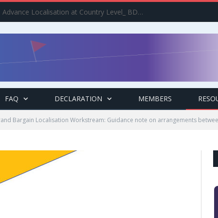
Implement the Agenda : Advance Localisation at Country Level_ BDCSO COAST 2025 Survey Report Findings on the Grand Bargain 3.0 Implementation
FAQ
DECLARATION
MEMBERS
RESO
and Bargain Localisation Workstream: Guidance note on arrangements betwee