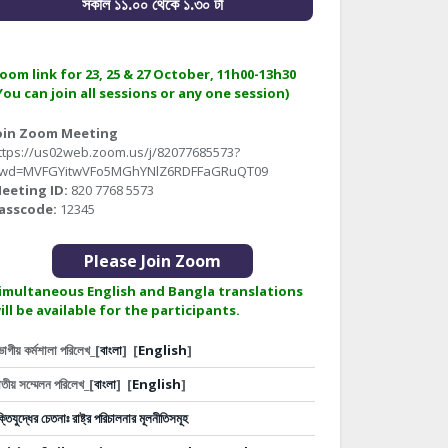
সকাল ১১.০০ থেকে ১.৩০ টা
oom link for 23, 25 & 27 October, 11h00-13h30
You can join all sessions or any one session)
oin Zoom Meeting
ttps://us02web.zoom.us/j/82077685573?
wd=MVFGYitwVFo5MGhYNlZ6RDFFaGRuQT09
eeting ID:
820 7768 5573
asscode:
12345
Please Join Zoom
imultaneous English and Bangla translations
ill be available for the participants.
ভাগীয় কর্মশালা পরিলেখ_[
বাংলা
]
[
English
]
তীয় সম্মেলন পরিলেখ_[
বাংলা
]
[
English
]
ক্তিযুদ্ধের চেতনাঃ রাষ্ট্র পরিচালনার মূলনীতিসমূহ