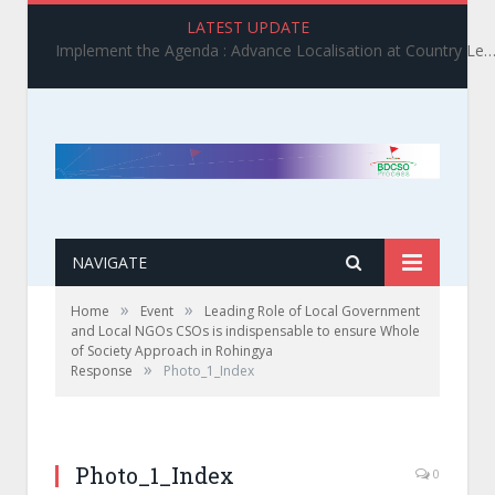
LATEST UPDATE
Implement the Agenda : Advance Localisation at Country Level_ BDCSO COAST 2025 Survey Report Findings on the Grand Bargain 3.0 I
NAVIGATE
»
»
Home
Event
Leading Role of Local Government
and Local NGOs CSOs is indispensable to ensure Whole
of Society Approach in Rohingya
»
Response
Photo_1_Index
Photo_1_Index
0