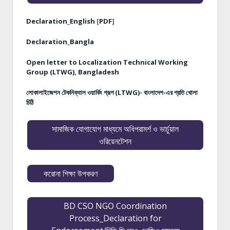
Declaration_English
[
PDF
]
Declaration_Bangla
Open letter to Localization Technical Working
Group (LTWG), Bangladesh
লোকালাইজেশন টেকনিক্যাল ওয়ার্কিং গ্রূপ (LTWG)- বাংলাদেশ-এর প্রতি খোলা
চিঠি
সামাজিক যোগাযোগ মাধ্যমে অধিপরামর্শ ও ভার্চুয়াল
ওরিয়েনটেশন
করোনা শিক্ষা উপকরণ
BD CSO NGO Coordination
Process_Declaration for