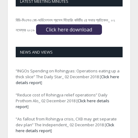
LATEST MEETING MINUTES
বিডি-সিএসও কো-অর্ডিনেশনস প্রসেস স্টিয়ারিং কমিটির ২য় সভার প্রতিবেদন_ ০২
Click here download
নভেম্বর ২০১৯
NEWS AND VIEWS
“INGOs Spending on Rohingyas: Operations eating up a
thick slice” The Daily Star_ 02 December 2018 [
Click here
details report
]
“Reduce cost of Rohingya relief operations” Daily
Prothom Alo_ 02 December 2018 [
Click here details
report
]
“As fallout from Rohingya crisis, CXB may get separate
dev plan” The Independent_ 02 December 2018 [
Click
here details report
]