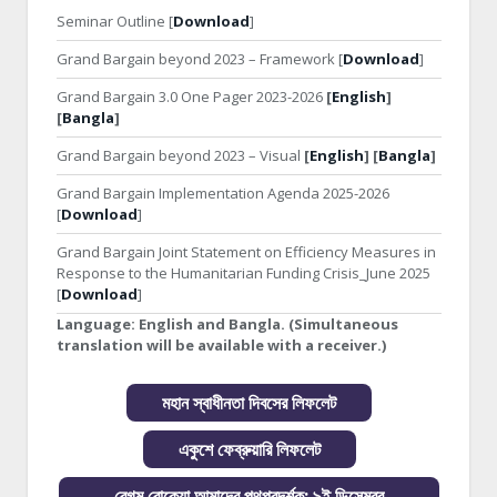
Seminar Outline [
Download
]
Grand Bargain beyond 2023 – Framework [
Download
]
Grand Bargain 3.0 One Pager 2023-2026
[
English
]
[
Bangla
]
Grand Bargain beyond 2023 – Visual
[
English
] [
Bangla
]
Grand Bargain Implementation Agenda 2025-2026
[
Download
]
Grand Bargain Joint Statement on Efficiency Measures in
Response to the Humanitarian Funding Crisis_June 2025
[
Download
]
Language:
English and Bangla. (Simultaneous
translation will be available with a receiver.)
মহান স্বাধীনতা দিবসের লিফলেট
একুশে ফেব্রুয়ারি লিফলেট
বেগম রোকেয়া আমাদের পথপ্রদর্শক: ৯ই ডিসেম্বর