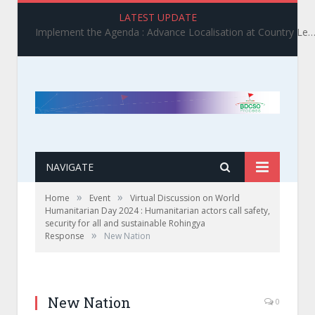
LATEST UPDATE
Implement the Agenda : Advance Localisation at Country Level_ BDCSO COAST 2025 Survey Report Findings on the Grand Bargain 3.0 I
NAVIGATE
»
»
Home
Event
Virtual Discussion on World
Humanitarian Day 2024 : Humanitarian actors call safety,
security for all and sustainable Rohingya
»
Response
New Nation
New Nation
0