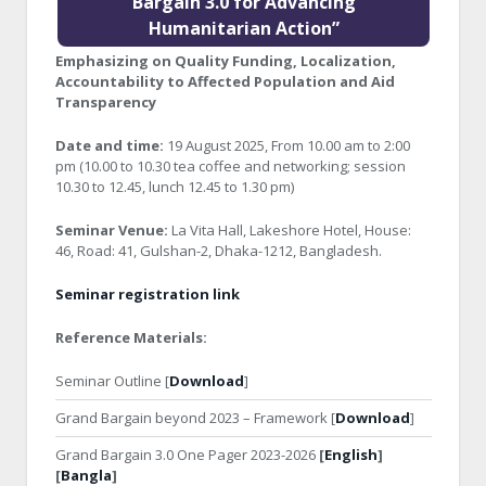
Bargain 3.0 for Advancing
Humanitarian Action”
Emphasizing on Quality Funding, Localization,
Accountability to Affected Population and Aid
Transparency
Date and time:
19 August 2025, From 10.00 am to 2:00
pm (10.00 to 10.30 tea coffee and networking; session
10.30 to 12.45, lunch 12.45 to 1.30 pm)
Seminar Venue:
La Vita Hall, Lakeshore Hotel, House:
46, Road: 41, Gulshan-2, Dhaka-1212, Bangladesh.
Seminar registration link
Reference Materials:
Seminar Outline [
Download
]
Grand Bargain beyond 2023 – Framework [
Download
]
Grand Bargain 3.0 One Pager 2023-2026
[
English
]
[
Bangla
]