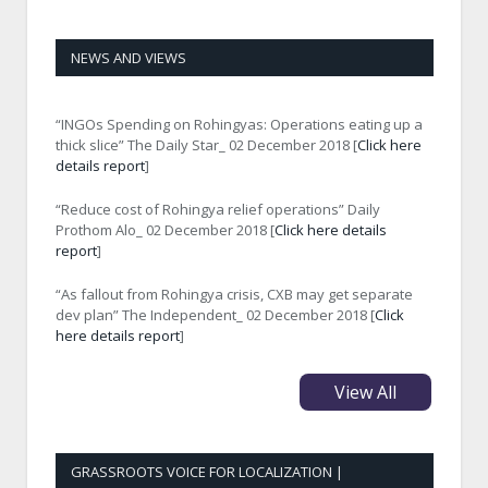
NEWS AND VIEWS
“INGOs Spending on Rohingyas: Operations eating up a
thick slice” The Daily Star_ 02 December 2018 [
Click here
details report
]
“Reduce cost of Rohingya relief operations” Daily
Prothom Alo_ 02 December 2018 [
Click here details
report
]
“As fallout from Rohingya crisis, CXB may get separate
dev plan” The Independent_ 02 December 2018 [
Click
here details report
]
View All
GRASSROOTS VOICE FOR LOCALIZATION |