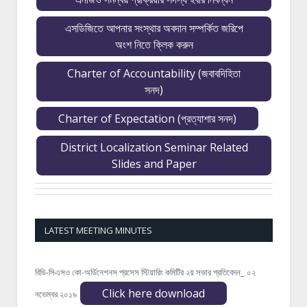
এসডিজিতে আপনার সংস্থার অবদান সম্পর্কিত জরিপে
অংশ নিতে ক্লিক করুন
Charter of Accountability (জবাবদিহিতা
সনদ)
Charter of Expectation (প্রত্যাশার সনদ)
District Localization Seminar Related
Slides and Paper
LATEST MEETING MINUTES
বিডি-সিএসও কো-অর্ডিনেশনস প্রসেস স্টিয়ারিং কমিটির ২য় সভার প্রতিবেদন_ ০২
Click here download
নভেম্বর ২০১৯