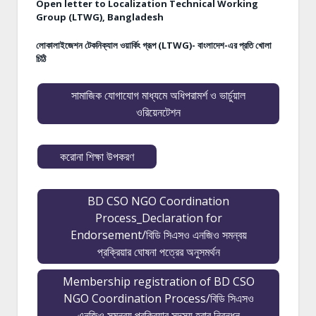
Open letter to Localization Technical Working
Group (LTWG), Bangladesh
লোকালাইজেশন টেকনিক্যাল ওয়ার্কিং গ্রূপ (LTWG)- বাংলাদেশ-এর প্রতি খোলা
চিঠি
সামাজিক যোগাযোগ মাধ্যমে অধিপরামর্শ ও ভার্চুয়াল
ওরিয়েনটেশন
করোনা শিক্ষা উপকরণ
BD CSO NGO Coordination
Process_Declaration for
Endorsement/বিডি সিএসও এনজিও সমন্বয়
প্রক্রিয়ার ঘোষনা পত্রের অনুসমর্থন
Membership registration of BD CSO
NGO Coordination Process/বিডি সিএসও
এনজিও সমন্বয় প্রক্রিয়ার সদস্য হবার নিবন্ধন