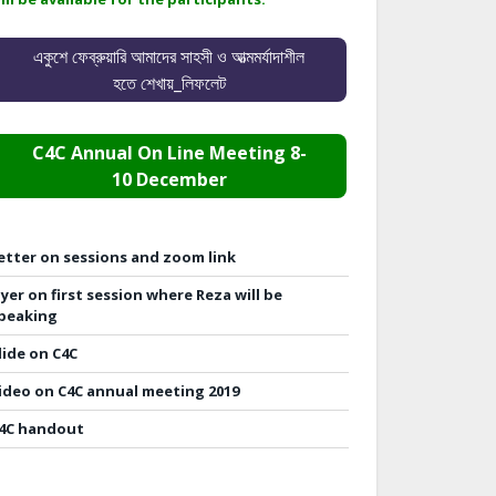
একুশে ফেব্রুয়ারি আমাদের সাহসী ও আত্মমর্যাদাশীল
হতে শেখায়_লিফলেট
C4C Annual On Line Meeting 8-
10 December
etter on sessions and zoom link
lyer on first session where Reza will be
peaking
lide on C4C
ideo on C4C annual meeting 2019
4C handout