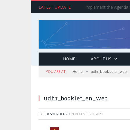
LATEST UPDATE
HOME
ABOUT US
»
YOU ARE AT:
Home
udhr_booklet_en_web
udhr_booklet_en_web
BY
BDCSOPROCESS
ON
DECEMBER 1, 2020