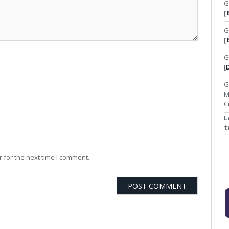
G
[
G
[
G
[
G
M
C
L
t
 for the next time I comment.