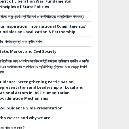
pirit of Liberation War: Fundamental
rinciples of State Policies
াদের অনুপ্রেরণাঃ স্থানীয়করণ ও অংশীদারিত্বের আর্ন্তজাতিক দলিলসমূহ
ur Inspiration: International Commitments/
rinciples on Localization & Partnership
ষ্ট্র, বাজার ব্যবস্থা এবং সুশীল সমাজ
tate, Market and Civil Society
 নির্দেশনাঃ
আইএএসসি’র মানবিক কর্মসূচি সমন্বয় প্রক্রিয়ার স্থানীয় ও জাতীয়
্যায়ের সংগঠনগুলোর অংশগ্রহণ ও প্রতিনিধিত্ব বৃদ্ধিকরণ এবং নেতৃত্ব বিকাশ
ষয়ে
uidance: Strengthening Participation,
epresentation and Leadership of Local and
ational Actors in IASC Humanitarian
oordination Mechanisms
ASC Guidance_Slide Presentation
ho we are and why we are
মরা কারা এবং কেন ?