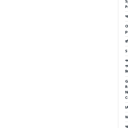
S
P
আম
O
p
রা
S
পথ
পর
বি
G
R
N
C
I
W
আ