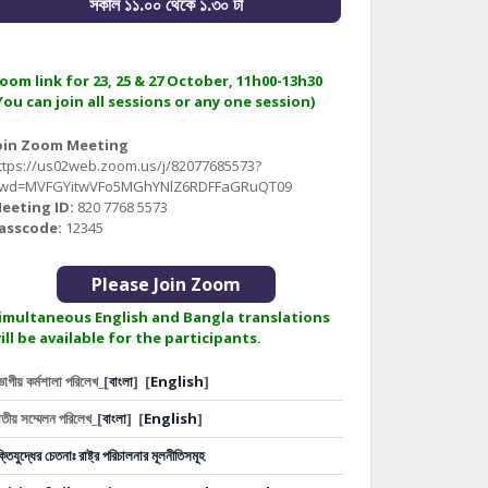
সকাল ১১.০০ থেকে ১.৩০ টা
oom link for 23, 25 & 27 October, 11h00-13h30
You can join all sessions or any one session)
oin Zoom Meeting
ttps://us02web.zoom.us/j/82077685573?
wd=MVFGYitwVFo5MGhYNlZ6RDFFaGRuQT09
eeting ID:
820 7768 5573
asscode:
12345
Please Join Zoom
imultaneous English and Bangla translations
ill be available for the participants.
ভাগীয় কর্মশালা পরিলেখ_[
বাংলা
]
[
English
]
তীয় সম্মেলন পরিলেখ_[
বাংলা
]
[
English
]
ক্তিযুদ্ধের চেতনাঃ রাষ্ট্র পরিচালনার মূলনীতিসমূহ