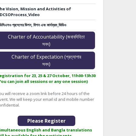
he Vision, Mission and Activities of
DCSOProcess_Video
ডিসিএসও প্রসেসের ভিশন, মিশন এবং কার্যক্রম_ভিডিও
Charter of Accountability (জবাবদিহিতা
সনদ)
Charter of Expectation (প্রত্যাশার
সনদ)
egistration for 23, 25 & 27 October, 11h00-13h30
You can join all sessions or any one session)
ou will receive a zoom link before 24 hours of the
vent. We will keep your email id and mobile number
onfidential.
Please Register
imultaneous English and Bangla translations
ill be available for the participants.