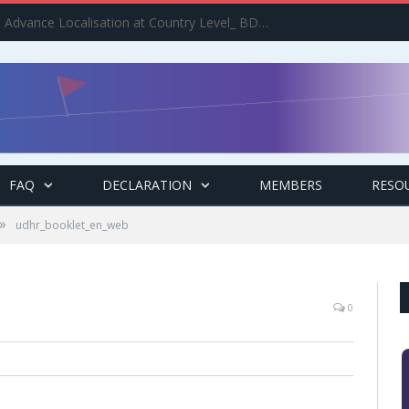
Implement the Agenda : Advance Localisation at Country Level_ BDCSO COAST 2025 Survey Report Findings on the Grand Bargain 3.0 Implementation
FAQ
DECLARATION
MEMBERS
RESO
»
udhr_booklet_en_web
0