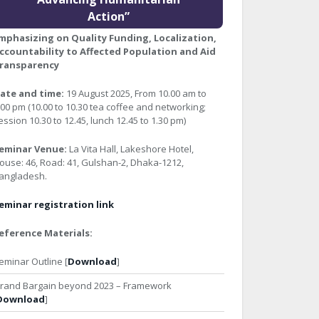
Action”
mphasizing on Quality Funding, Localization,
ccountability to Affected Population and Aid
ransparency
ate and time:
19 August 2025, From 10.00 am to
:00 pm (10.00 to 10.30 tea coffee and networking;
ession 10.30 to 12.45, lunch 12.45 to 1.30 pm)
eminar Venue:
La Vita Hall, Lakeshore Hotel,
ouse: 46, Road: 41, Gulshan-2, Dhaka-1212,
angladesh.
eminar registration link
eference Materials:
eminar Outline [
Download
]
rand Bargain beyond 2023 – Framework
Download
]