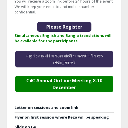
You will receive a zoom link before 24 hours of the event.
We will keep your email id and mobile number
confidential.
Please Register
Simultaneous English and Bangla translations will
be available for the participants.
একুশে ফেব্রুয়ারি আমাদের সাহসী ও আত্মমর্যাদাশীল হতে
শেখায়_লিফলেট
C4C Annual On Line Meeting 8-10
December
Letter on sessions and zoom link
Flyer on first session where Reza will be speaking
Slide on C4C