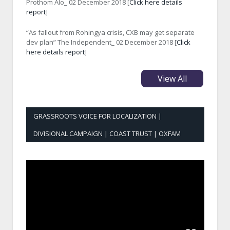
Prothom Alo_ 02 December 2018 [
Click here details
report
]
“As fallout from Rohingya crisis, CXB may get separate
dev plan” The Independent_ 02 December 2018 [
Click
here details report
]
View All
GRASSROOTS VOICE FOR LOCALIZATION |
DIVISIONAL CAMPAIGN | COAST TRUST | OXFAM
Video
Player