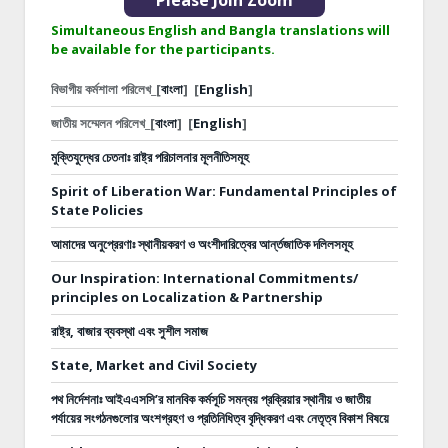
Please Join Zoom
Simultaneous English and Bangla translations will
be available for the participants.
বিভাগীয় কর্মশালা পরিলেখ_[
বাংলা
]
[
English
]
জাতীয় সম্মেলন পরিলেখ_[
বাংলা
]
[
English
]
মুক্তিযুদ্ধের চেতনাঃ রাষ্ট্র পরিচালনার মূলনীতিসমূহ
Spirit of Liberation War: Fundamental Principles of
State Policies
আমাদের অনুপ্রেরণাঃ স্থানীয়করণ ও অংশীদারিত্বের আর্ন্তজাতিক দলিলসমূহ
Our Inspiration: International Commitments/
principles on Localization & Partnership
রাষ্ট্র, বাজার ব্যবস্থা এবং সুশীল সমাজ
State, Market and Civil Society
পথ নির্দেশনাঃ
আইএএসসি’র মানবিক কর্মসূচি সমন্বয় প্রক্রিয়ার স্থানীয় ও জাতীয়
পর্যায়ের সংগঠনগুলোর অংশগ্রহণ ও প্রতিনিধিত্ব বৃদ্ধিকরণ এবং নেতৃত্ব বিকাশ বিষয়ে