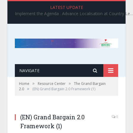
LATEST UPDATE
Implement the Agenda : Advance Localisation at Country Level_ BDCSO COAST 2025 Survey Report Findings on the Grand Bargain 3.0 I
NAVIGATE
»
»
Home
Resource Center
The Grand Bargain
»
2.0
(EN) Grand Bargain 2.0 Framework (1)
(EN) Grand Bargain 2.0
0
Framework (1)