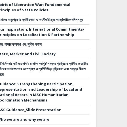
pirit of Liberation War: Fundamental
rinciples of State Policies
াদের অনুপ্রেরণাঃ স্থানীয়করণ ও অংশীদারিত্বের আর্ন্তজাতিক দলিলসমূহ
ur Inspiration: International Commitments/
rinciples on Localization & Partnership
ষ্ট্র, বাজার ব্যবস্থা এবং সুশীল সমাজ
tate, Market and Civil Society
 নির্দেশনাঃ
আইএএসসি’র মানবিক কর্মসূচি সমন্বয় প্রক্রিয়ার স্থানীয় ও জাতীয়
্যায়ের সংগঠনগুলোর অংশগ্রহণ ও প্রতিনিধিত্ব বৃদ্ধিকরণ এবং নেতৃত্ব বিকাশ
ষয়ে
uidance: Strengthening Participation,
epresentation and Leadership of Local and
ational Actors in IASC Humanitarian
oordination Mechanisms
ASC Guidance_Slide Presentation
ho we are and why we are