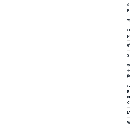
S
P
আম
O
p
রা
S
পথ
পর
বি
G
R
N
C
I
W