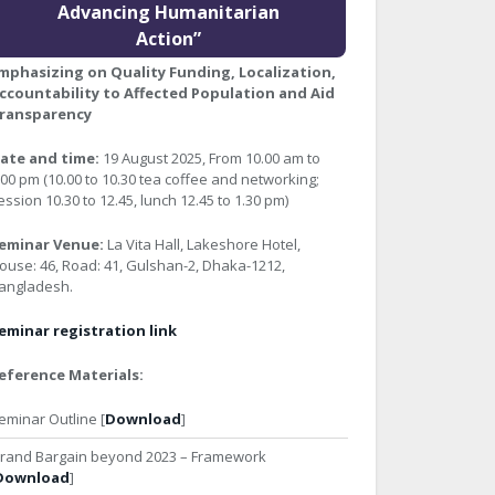
Advancing Humanitarian
Action”
mphasizing on Quality Funding, Localization,
ccountability to Affected Population and Aid
ransparency
ate and time:
19 August 2025, From 10.00 am to
:00 pm (10.00 to 10.30 tea coffee and networking;
ession 10.30 to 12.45, lunch 12.45 to 1.30 pm)
eminar Venue:
La Vita Hall, Lakeshore Hotel,
ouse: 46, Road: 41, Gulshan-2, Dhaka-1212,
angladesh.
eminar registration link
eference Materials:
eminar Outline [
Download
]
rand Bargain beyond 2023 – Framework
Download
]