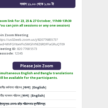
সকাল ১১.০০ থেকে ১.৩০ টা
oom link for 23, 25 & 27 October, 11h00-13h30
You can join all sessions or any one session)
oin Zoom Meeting
ttps://us02web.zoom.us/j/82077685573?
wd=MVFGYitwVFo5MGhYNlZ6RDFFaGRuQT09
eeting ID:
820 7768 5573
asscode:
12345
Please Join Zoom
imultaneous English and Bangla translations
ill be available for the participants.
ভাগীয় কর্মশালা পরিলেখ_[
বাংলা
]
[
English
]
তীয় সম্মেলন পরিলেখ_[
বাংলা
]
[
English
]
ক্তিযুদ্ধের চেতনাঃ রাষ্ট্র পরিচালনার মূলনীতিসমূহ