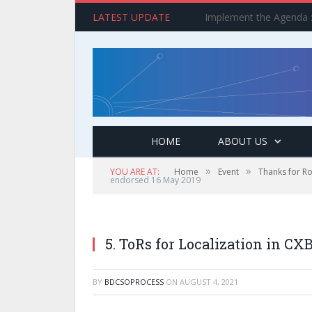
LATEST UPDATE
HOME
ABOUT US
»
»
YOU ARE AT:
Home
Event
Thanks for R
endorsed 16 May 2019
5. ToRs for Localization in CX
BY
BDCSOPROCESS
ON
AUGUST 4, 2021