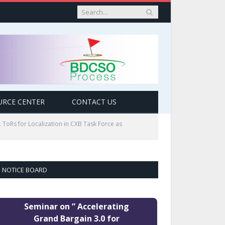
URCE CENTER
CONTACT US
. ToRs for Localization in CXB Task Force as
NOTICE BOARD
Seminar on ” Accelerating
Grand Bargain 3.0 for