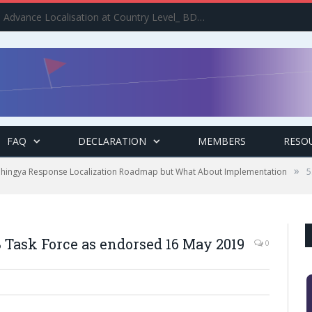
Implement the Agenda : Advance Localisation at Country Level_ BDCSO COAST 2025 Survey Report Findings on the Grand Bargain 3.0 Implementation
FAQ
DECLARATION
MEMBERS
RESO
»
ohingya Response Localization Roadmap but What About Implementation
5
B Task Force as endorsed 16 May 2019
0