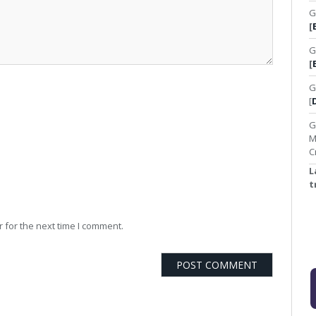
G
[
G
[
G
[
G
M
C
L
t
 for the next time I comment.