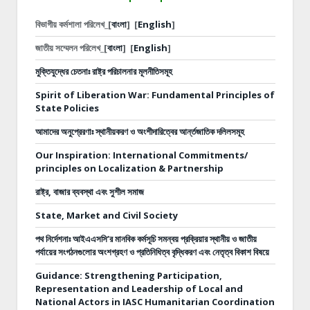
বিভাগীয় কর্মশালা পরিলেখ_[
বাংলা
]
[
English
]
জাতীয় সম্মেলন পরিলেখ_[
বাংলা
]
[
English
]
মুক্তিযুদ্ধের চেতনাঃ রাষ্ট্র পরিচালনার মূলনীতিসমূহ
Spirit of Liberation War: Fundamental Principles of
State Policies
আমাদের অনুপ্রেরণাঃ স্থানীয়করণ ও অংশীদারিত্বের আর্ন্তজাতিক দলিলসমূহ
Our Inspiration: International Commitments/
principles on Localization & Partnership
রাষ্ট্র, বাজার ব্যবস্থা এবং সুশীল সমাজ
State, Market and Civil Society
পথ নির্দেশনাঃ
আইএএসসি’র মানবিক কর্মসূচি সমন্বয় প্রক্রিয়ার স্থানীয় ও জাতীয়
পর্যায়ের সংগঠনগুলোর অংশগ্রহণ ও প্রতিনিধিত্ব বৃদ্ধিকরণ এবং নেতৃত্ব বিকাশ বিষয়ে
Guidance: Strengthening Participation,
Representation and Leadership of Local and
National Actors in IASC Humanitarian Coordination