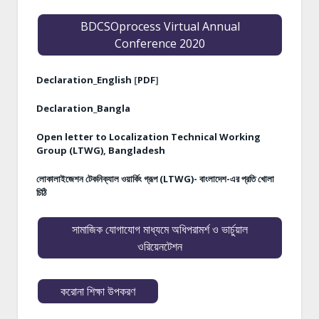
BDCSOprocess Virtual Annual
Conference 2020
Declaration_English
[
PDF
]
Declaration_Bangla
Open letter to Localization Technical Working
Group (LTWG), Bangladesh
লোকালাইজেশন টেকনিক্যাল ওয়ার্কিং গ্রূপ (LTWG)- বাংলাদেশ-এর প্রতি খোলা
চিঠি
সামাজিক যোগাযোগ মাধ্যমে অধিপরামর্শ ও ভার্চুয়াল
ওরিয়েনটেশন
করোনা শিক্ষা উপকরণ