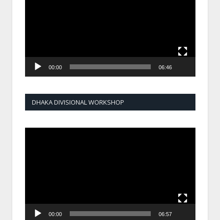
00:00
06:46
DHAKA DIVISIONAL WORKSHOP
Video
Player
00:00
06:57