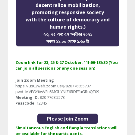
decentralize mobilization,
promoting responsive society
with the culture of democracy and
human rights.)
২৩, ২৫ এবং ২৭ অক্টোবর ২০২১
সকাল ১১.০০ থেকে ১.৩০ টা
Zoom link for 23, 25 & 27 October, 11h00-13h30 (You
can join all sessions or any one session)
Join Zoom Meeting
https://us02web.zoom.us/j/82077685573?
pwd=MVFGYitwVFo5MGhYNlZ6RDFFaGRuQT09
Meeting ID:
820 7768 5573
Passcode:
12345
Please Join Zoom
Simultaneous English and Bangla translations will
be available for the participants.