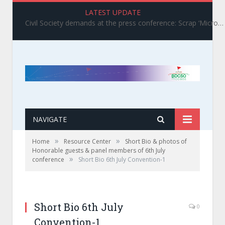
LATEST UPDATE
Civil Society demands at the press conference: Scrap ‘Microcredit Bank Ordinance–2025
NAVIGATE
»
»
Home
Resource Center
Short Bio & photos of
Honorable guests & panel members of 6th July
»
conference
Short Bio 6th July Convention-1
Short Bio 6th July
0
Convention-1