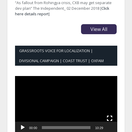
“As fallout from Rohingya crisis, CXB may get separate
dev plan” The Independent_ 02 December 2018 [
Click
here details report
]
View All
GRASSROOTS VOICE FOR LOCALIZATION |
DIVISIONAL CAMPAIGN | COAST TRUST | OXFAM
Video
Player
00:00
10:29