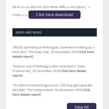
বিডি-সিএসও কো-অর্ডিনেশনস প্রসেস স্টিয়ারিং কমিটির ২য় সভার প্রতিবেদন_ ০২
Click here download
নভেম্বর ২০১৯
NEWS AND VIEWS
“INGOs Spending on Rohingyas: Operations eating up a
thick slice” The Daily Star_ 02 December 2018 [
Click here
details report
]
“Reduce cost of Rohingya relief operations” Daily
Prothom Alo_ 02 December 2018 [
Click here details
report
]
“As fallout from Rohingya crisis, CXB may get separate
dev plan” The Independent_ 02 December 2018 [
Click
here details report
]
View All