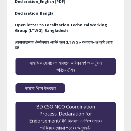
Declaration_English
[
PDF
]
Declaration_Bangla
Open letter to Localization Technical Working
Group (LTWG), Bangladesh
লোকালাইজেশন টেকনিক্যাল ওয়ার্কিং গ্রূপ (LTWG)- বাংলাদেশ-এর প্রতি খোলা
চিঠি
সামাজিক যোগাযোগ মাধ্যমে অধিপরামর্শ ও ভার্চুয়াল
ওরিয়েনটেশন
করোনা শিক্ষা উপকরণ
BD CSO NGO Coordination
Process_Declaration for
Endorsement/বিডি সিএসও এনজিও সমন্বয়
প্রক্রিয়ার ঘোষনা পত্রের অনুসমর্থন