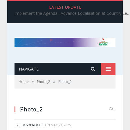
LATEST UPDATE
Implement the Agenda : Advance Localisation at Country Level_ BDCSO COAST 2025 Survey Report Findings on the Grand Bargain 3.0 I
NAVIGATE
»
»
Home
Photo_2
Photo_2
Photo_2
0
BY
BDCSOPROCESS
ON
MAY 23, 2025