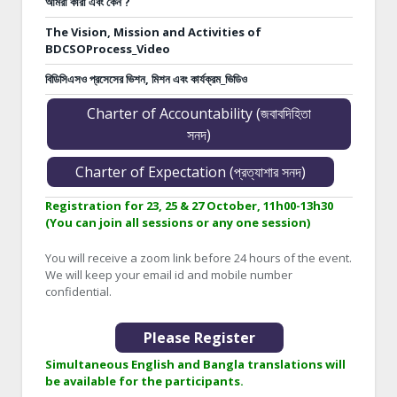
আমরা কারা এবং কেন ?
The Vision, Mission and Activities of
BDCSOProcess_Video
বিডিসিএসও প্রসেসের ভিশন, মিশন এবং কার্যক্রম_ভিডিও
Charter of Accountability (জবাবদিহিতা
সনদ)
Charter of Expectation (প্রত্যাশার সনদ)
Registration for 23, 25 & 27 October, 11h00-13h30
(You can join all sessions or any one session)
You will receive a zoom link before 24 hours of the event.
We will keep your email id and mobile number
confidential.
Please Register
Simultaneous English and Bangla translations will
be available for the participants.