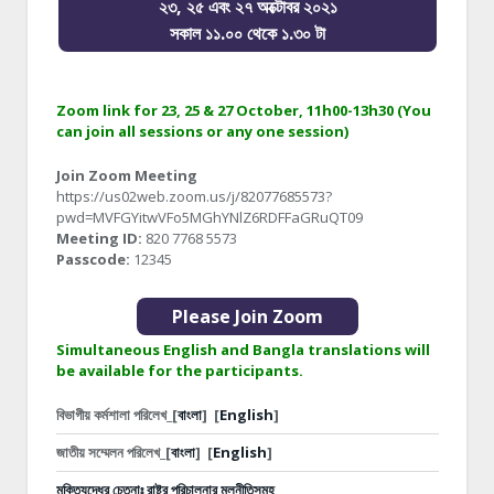
২৩, ২৫ এবং ২৭ অক্টোবর ২০২১
সকাল ১১.০০ থেকে ১.৩০ টা
Zoom link for 23, 25 & 27 October, 11h00-13h30 (You
can join all sessions or any one session)
Join Zoom Meeting
https://us02web.zoom.us/j/82077685573?
pwd=MVFGYitwVFo5MGhYNlZ6RDFFaGRuQT09
Meeting ID:
820 7768 5573
Passcode:
12345
Please Join Zoom
Simultaneous English and Bangla translations will
be available for the participants.
বিভাগীয় কর্মশালা পরিলেখ_[
বাংলা
]
[
English
]
জাতীয় সম্মেলন পরিলেখ_[
বাংলা
]
[
English
]
মুক্তিযুদ্ধের চেতনাঃ রাষ্ট্র পরিচালনার মূলনীতিসমূহ