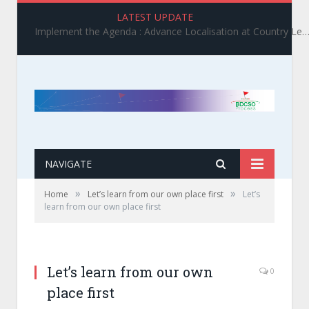
LATEST UPDATE
Implement the Agenda : Advance Localisation at Country Level_ BDCSO COAST 2025 Survey Report Findings on the Grand Bargain 3.0 I
NAVIGATE
»
»
Home
Let’s learn from our own place first
Let’s
learn from our own place first
Let’s learn from our own
0
place first