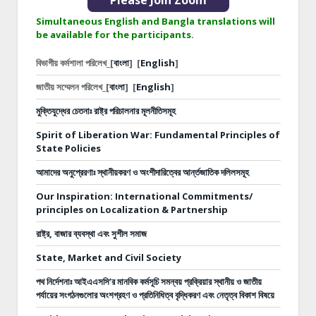
Please Join Zoom
Simultaneous English and Bangla translations will
be available for the participants.
বিভাগীয় কর্মশালা পরিলেখ_[
বাংলা
]
[
English
]
জাতীয় সম্মেলন পরিলেখ_[
বাংলা
]
[
English
]
মুক্তিযুদ্ধের চেতনাঃ রাষ্ট্র পরিচালনার মূলনীতিসমূহ
Spirit of Liberation War: Fundamental Principles of
State Policies
আমাদের অনুপ্রেরণাঃ স্থানীয়করণ ও অংশীদারিত্বের আর্ন্তজাতিক দলিলসমূহ
Our Inspiration: International Commitments/
principles on Localization & Partnership
রাষ্ট্র, বাজার ব্যবস্থা এবং সুশীল সমাজ
State, Market and Civil Society
পথ নির্দেশনাঃ
আইএএসসি’র মানবিক কর্মসূচি সমন্বয় প্রক্রিয়ার স্থানীয় ও জাতীয়
পর্যায়ের সংগঠনগুলোর অংশগ্রহণ ও প্রতিনিধিত্ব বৃদ্ধিকরণ এবং নেতৃত্ব বিকাশ বিষয়ে