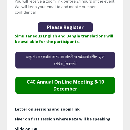
You will receive a zoom link before 24 hours of the event.
We will keep your email id and mobile number
confidential.
Please Register
Simultaneous English and Bangla translations will
be available for the participants.
একুশে ফেব্রুয়ারি আমাদের সাহসী ও আত্মমর্যাদাশীল হতে
শেখায়_লিফলেট
C4C Annual On Line Meeting 8-10
December
Letter on sessions and zoom link
Flyer on first session where Reza will be speaking
Slide on C4C