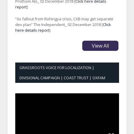
Prothom Alo_ 02 December 2018 [
Click here details
report
]
“As fallout from Rohingya crisis, CXB may get separate
dev plan” The Independent_ 02 December 2018 [
Click
here details report
]
View All
GRASSROOTS VOICE FOR LOCALIZATION |
DIVISIONAL CAMPAIGN | COAST TRUST | OXFAM
Video
Player