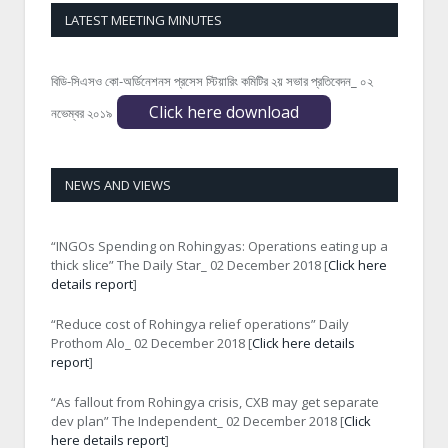
LATEST MEETING MINUTES
বিডি-সিএসও কো-অর্ডিনেশনস প্রসেস স্টিয়ারিং কমিটির ২য় সভার প্রতিবেদন_ ০২
Click here download
নভেম্বর ২০১৯
NEWS AND VIEWS
“INGOs Spending on Rohingyas: Operations eating up a
thick slice” The Daily Star_ 02 December 2018 [
Click here
details report
]
“Reduce cost of Rohingya relief operations” Daily
Prothom Alo_ 02 December 2018 [
Click here details
report
]
“As fallout from Rohingya crisis, CXB may get separate
dev plan” The Independent_ 02 December 2018 [
Click
here details report
]