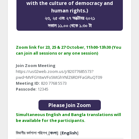
with the culture of democracy and
human rights.)
২৩, ২৫ এবং ২৭ অক্টোবর ২০২১
সকাল ১১.০০ থেকে ১.৩০ টা
Zoom link for 23, 25 & 27 October, 11h00-13h30 (You
can join all sessions or any one session)
Join Zoom Meeting
https://us02web.zoom.us/j/82077685573?
pwd=MVFGYitwVFo5MGhYNlZ6RDFFaGRuQT09
Meeting ID:
820 7768 5573
Passcode:
12345
Please Join Zoom
Simultaneous English and Bangla translations will
be available for the participants.
বিভাগীয় কর্মশালা পরিলেখ_[
বাংলা
]
[
English
]