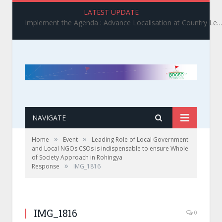
LATEST UPDATE
Implement the Agenda : Advance Localisation at Country Level_ BDCSO COAST 2025 Survey Report Findings on the Grand Bargain 3.0 I
NAVIGATE
»
»
Home
Event
Leading Role of Local Government
and Local NGOs CSOs is indispensable to ensure Whole
of Society Approach in Rohingya
»
Response
IMG_1816
IMG_1816
0