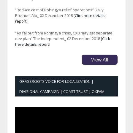
“Reduce cost of Rohingya relief operations” Daily
Prothom Alo_ 02 December 2018 [
Click here details
report
]
“As fallout from Rohingya crisis, CXB may get separate
dev plan” The Independent_ 02 December 2018 [
Click
here details report
]
View All
GRASSROOTS VOICE FOR LOCALIZATION |
DIVISIONAL CAMPAIGN | COAST TRUST | OXFAM
Video
Player