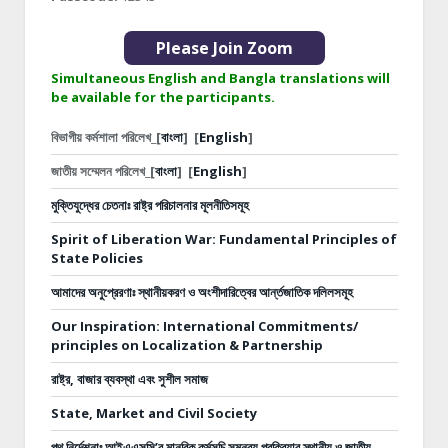
Please Join Zoom
Simultaneous English and Bangla translations will
be available for the participants.
বিভাগীয় কর্মশালা পরিলেখ_[
বাংলা
]
[
English
]
জাতীয় সম্মেলন পরিলেখ_[
বাংলা
]
[
English
]
মুক্তিযুদ্ধের চেতনাঃ রাষ্ট্র পরিচালনার মূলনীতিসমূহ
Spirit of Liberation War: Fundamental Principles of
State Policies
আমাদের অনুপ্রেরণাঃ স্থানীয়করণ ও অংশীদারিত্বের আর্ন্তজাতিক দলিলসমূহ
Our Inspiration: International Commitments/
principles on Localization & Partnership
রাষ্ট্র, বাজার ব্যবস্থা এবং সুশীল সমাজ
State, Market and Civil Society
পথ নির্দেশনাঃ
আইএএসসি’র মানবিক কর্মসূচি সমন্বয় প্রক্রিয়ার স্থানীয় ও জাতীয়