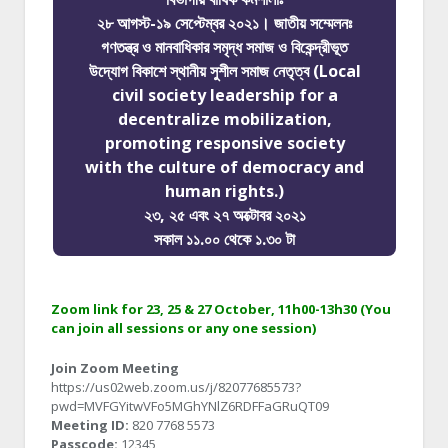
২৮ আগস্ট-১৯ সেপ্টেম্বর ২০২১। জাতীয় সম্মেলনঃ
গণতন্ত্র ও মানবাধিকার সমৃদ্ধ সমাজ ও বিকেন্দ্রীভূত
উদ্যোগ বিকাশে স্থানীয় সুশীল সমাজ নেতৃত্ব (Local
civil society leadership for a
decentralize mobilization,
promoting responsive society
with the culture of democracy and
human rights.)
২৩, ২৫ এবং ২৭ অক্টোবর ২০২১
সকাল ১১.০০ থেকে ১.৩০ টা
Zoom link for 23, 25 & 27 October, 11h00-13h30 (You
can join all sessions or any one session)
Join Zoom Meeting
https://us02web.zoom.us/j/82077685573?
pwd=MVFGYitwVFo5MGhYNlZ6RDFFaGRuQT09
Meeting ID:
820 7768 5573
Passcode:
12345