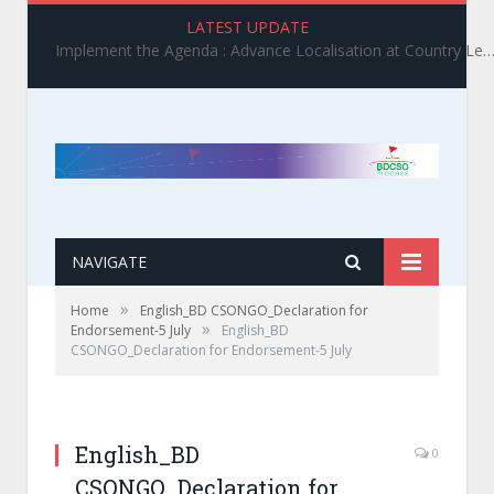
LATEST UPDATE
Implement the Agenda : Advance Localisation at Country Level_ BDCSO COAST 2025 Survey Report Findings on the Grand Bargain 3.0 I
NAVIGATE
»
Home
English_BD CSONGO_Declaration for
»
Endorsement-5 July
English_BD
CSONGO_Declaration for Endorsement-5 July
English_BD
0
CSONGO_Declaration for