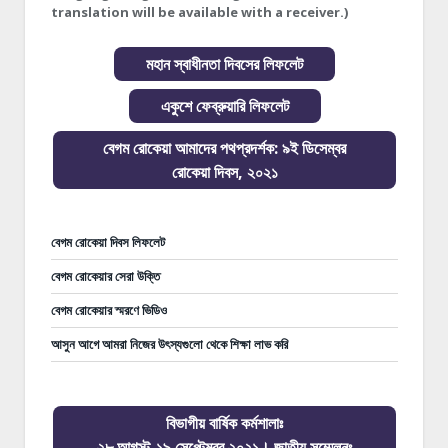
translation will be available with a receiver.)
মহান স্বাধীনতা দিবসের লিফলেট
একুশে ফেব্রুয়ারি লিফলেট
বেগম রোকেয়া আমাদের পথপ্রদর্শক: ৯ই ডিসেম্বর
রোকেয়া দিবস, ২০২১
বেগম রোকেয়া দিবস লিফলেট
বেগম রোকেয়ার সেরা উক্তি
বেগম রোকেয়ার স্মরণে ভিডিও
আসুন আগে আমরা নিজের উৎস্যগুলো থেকে শিক্ষা লাভ করি
বিভাগীয় বার্ষিক কর্মশালাঃ
২৮ আগস্ট-১৯ সেপ্টেম্বর ২০২১। জাতীয় সম্মেলনঃ