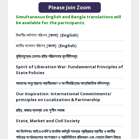
Please Join Zoom
Simultaneous English and Bangla translations will
be available for the participants.
বিভাগীয় কর্মশালা পরিলেখ_[
বাংলা
]
[
English
]
জাতীয় সম্মেলন পরিলেখ_[
বাংলা
]
[
English
]
মুক্তিযুদ্ধের চেতনাঃ রাষ্ট্র পরিচালনার মূলনীতিসমূহ
Spirit of Liberation War: Fundamental Principles of
State Policies
আমাদের অনুপ্রেরণাঃ স্থানীয়করণ ও অংশীদারিত্বের আর্ন্তজাতিক দলিলসমূহ
Our Inspiration: International Commitments/
principles on Localization & Partnership
রাষ্ট্র, বাজার ব্যবস্থা এবং সুশীল সমাজ
State, Market and Civil Society
পথ নির্দেশনাঃ
আইএএসসি’র মানবিক কর্মসূচি সমন্বয় প্রক্রিয়ার স্থানীয় ও জাতীয়
পর্যায়ের সংগঠনগুলোর অংশগ্রহণ ও প্রতিনিধিত্ব বৃদ্ধিকরণ এবং নেতৃত্ব বিকাশ বিষয়ে