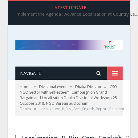
LATEST UPDATE
Implement the Agenda : Advance Localisation at Country Level_ BDCSO COAST 2025 Survey Report Findings on the Grand Bargain 3.0 I
NAVIGATE
»
»
»
Home
Divisional event
Dhaka Division
CSO-
NGO Sector with Self-esteem: Campaign on Grand
Bargain and Localization Dhaka Divisional Workshop 25
October 2018, NGO Bureau auditorium,
»
Dhaka
Localization_8_Div_Cam_English_Report_Rajshahi