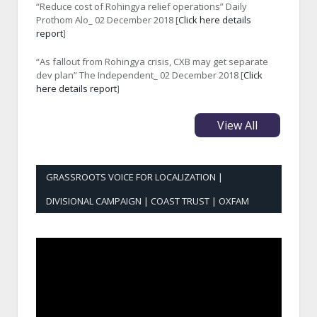
“Reduce cost of Rohingya relief operations” Daily
Prothom Alo_ 02 December 2018 [
Click here details
report
]
“As fallout from Rohingya crisis, CXB may get separate
dev plan” The Independent_ 02 December 2018 [
Click
here details report
]
View All
GRASSROOTS VOICE FOR LOCALIZATION |
DIVISIONAL CAMPAIGN | COAST TRUST | OXFAM
Video
Player