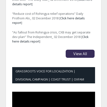
details report
]
“Reduce cost of Rohingya relief operations” Daily
Prothom Alo_ 02 December 2018 [
Click here details
report
]
“As fallout from Rohingya crisis, CXB may get separate
dev plan” The Independent_ 02 December 2018 [
Click
here details report
]
View All
GRASSROOTS VOICE FOR LOCALIZATION |
DIVISIONAL CAMPAIGN | COAST TRUST | OXFAM
Video
Player