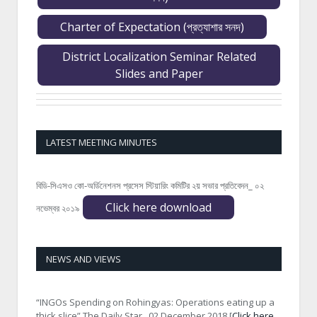
Charter of Expectation (প্রত্যাশার সনদ)
District Localization Seminar Related
Slides and Paper
LATEST MEETING MINUTES
বিডি-সিএসও কো-অর্ডিনেশনস প্রসেস স্টিয়ারিং কমিটির ২য় সভার প্রতিবেদন_ ০২
Click here download
নভেম্বর ২০১৯
NEWS AND VIEWS
“INGOs Spending on Rohingyas: Operations eating up a
thick slice” The Daily Star_ 02 December 2018 [
Click here