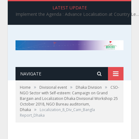
LATEST UPDATE
Implement the Agenda : Advance Localisation at Country Level_ BDCSO COAST 2025 Survey Report Findings on the Grand Bargain 3.0 I
NAVIGATE
»
»
»
Home
Divisional event
Dhaka Division
CSO-
NGO Sector with Self-esteem: Campaign on Grand
Bargain and Localization Dhaka Divisional Workshop 25
October 2018, NGO Bureau auditorium,
»
Dhaka
Localization_8_Div_Cam_Bangla
Report_Dhaka