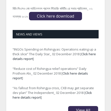
বিডি-সিএসও কো-অর্ডিনেশনস প্রসেস স্টিয়ারিং কমিটির ২য় সভার প্রতিবেদন_ ০২
Click here download
নভেম্বর ২০১৯
NEWS AND VIEWS
“INGOs Spending on Rohingyas: Operations eating up a
thick slice” The Daily Star_ 02 December 2018 [
Click here
details report
]
“Reduce cost of Rohingya relief operations” Daily
Prothom Alo_ 02 December 2018 [
Click here details
report
]
“As fallout from Rohingya crisis, CXB may get separate
dev plan” The Independent_ 02 December 2018 [
Click
here details report
]
View All