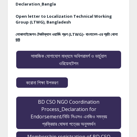
Declaration_Bangla
Open letter to Localization Technical Working
Group (LTWG), Bangladesh
লোকালাইজেশন টেকনিক্যাল ওয়ার্কিং গ্রূপ (LTWG)- বাংলাদেশ-এর প্রতি খোলা
চিঠি
সামাজিক যোগাযোগ মাধ্যমে অধিপরামর্শ ও ভার্চুয়াল
ওরিয়েনটেশন
করোনা শিক্ষা উপকরণ
BD CSO NGO Coordination
Process_Declaration for
Endorsement/বিডি সিএসও এনজিও সমন্বয়
প্রক্রিয়ার ঘোষনা পত্রের অনুসমর্থন
Membership registration of BD CSO