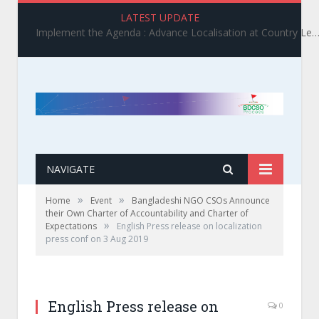
LATEST UPDATE
Implement the Agenda : Advance Localisation at Country Level_ BDCSO COAST 2025 Survey Report Findings on the Grand Bargain 3.0 I
NAVIGATE
»
»
Home
Event
Bangladeshi NGO CSOs Announce
their Own Charter of Accountability and Charter of
»
Expectations
English Press release on localization
press conf on 3 Aug 2019
English Press release on
0