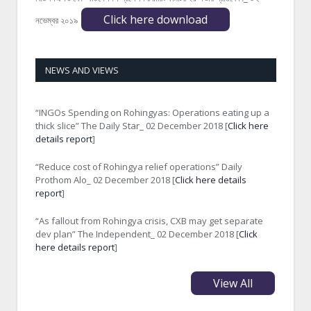
Click here download
নভেম্বর ২০১৯
NEWS AND VIEWS
“INGOs Spending on Rohingyas: Operations eating up a
thick slice” The Daily Star_ 02 December 2018 [
Click here
details report
]
“Reduce cost of Rohingya relief operations” Daily
Prothom Alo_ 02 December 2018 [
Click here details
report
]
“As fallout from Rohingya crisis, CXB may get separate
dev plan” The Independent_ 02 December 2018 [
Click
here details report
]
View All