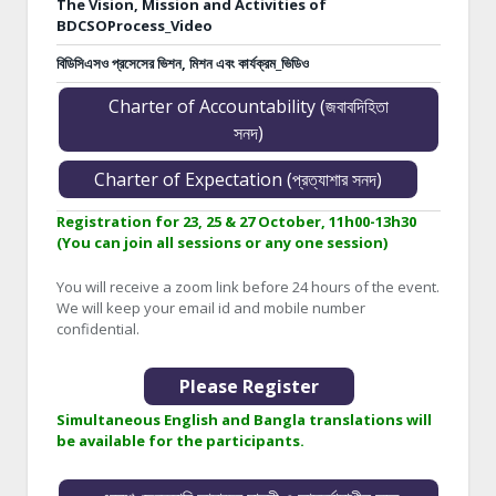
The Vision, Mission and Activities of
BDCSOProcess_Video
বিডিসিএসও প্রসেসের ভিশন, মিশন এবং কার্যক্রম_ভিডিও
Charter of Accountability (জবাবদিহিতা
সনদ)
Charter of Expectation (প্রত্যাশার সনদ)
Registration for 23, 25 & 27 October, 11h00-13h30
(You can join all sessions or any one session)
You will receive a zoom link before 24 hours of the event.
We will keep your email id and mobile number
confidential.
Please Register
Simultaneous English and Bangla translations will
be available for the participants.