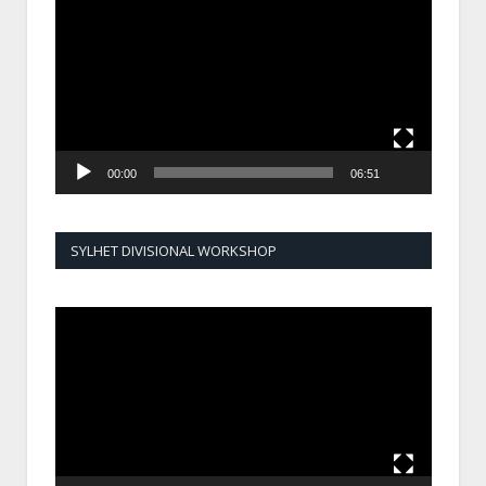
Player
00:00
06:51
SYLHET DIVISIONAL WORKSHOP
Video
Player