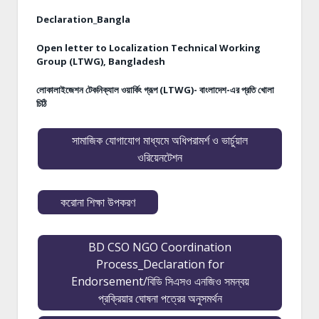
Declaration_Bangla
Open letter to Localization Technical Working
Group (LTWG), Bangladesh
লোকালাইজেশন টেকনিক্যাল ওয়ার্কিং গ্রূপ (LTWG)- বাংলাদেশ-এর প্রতি খোলা
চিঠি
সামাজিক যোগাযোগ মাধ্যমে অধিপরামর্শ ও ভার্চুয়াল
ওরিয়েনটেশন
করোনা শিক্ষা উপকরণ
BD CSO NGO Coordination
Process_Declaration for
Endorsement/বিডি সিএসও এনজিও সমন্বয়
প্রক্রিয়ার ঘোষনা পত্রের অনুসমর্থন