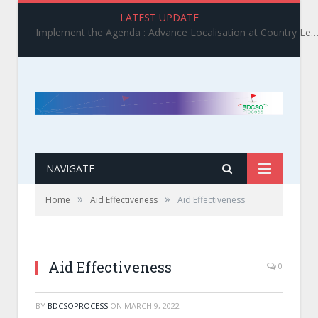
LATEST UPDATE
Implement the Agenda : Advance Localisation at Country Level_ BDCSO COAST 2025 Survey Report Findings on the Grand Bargain 3.0 I
NAVIGATE
»
»
Home
Aid Effectiveness
Aid Effectiveness
Aid Effectiveness
0
BY
BDCSOPROCESS
ON
MARCH 9, 2022