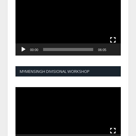
Player
00:00
06:05
MYMENSINGH DIVISIONAL WORKSHOP
Video
Player