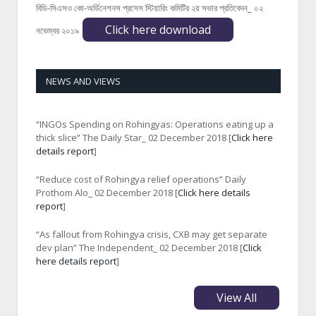
বিডি-সিএসও কো-অর্ডিনেশনস প্রসেস স্টিয়ারিং কমিটির ২য় সভার প্রতিবেদন_ ০২
Click here download
নভেম্বর ২০১৯
NEWS AND VIEWS
“INGOs Spending on Rohingyas: Operations eating up a
thick slice” The Daily Star_ 02 December 2018 [
Click here
details report
]
“Reduce cost of Rohingya relief operations” Daily
Prothom Alo_ 02 December 2018 [
Click here details
report
]
“As fallout from Rohingya crisis, CXB may get separate
dev plan” The Independent_ 02 December 2018 [
Click
here details report
]
View All