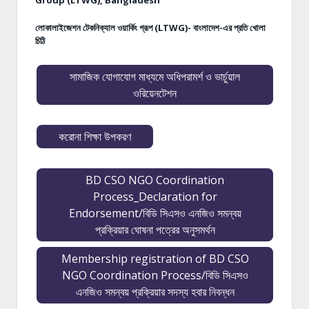
Group (LTWG), Bangladesh
লোকালাইজেশন টেকনিক্যাল ওয়ার্কিং গ্রূপ (LTWG)- বাংলাদেশ-এর প্রতি খোলা
চিঠি
সামাজিক যোগাযোগ মাধ্যমে অধিপরামর্শ ও ভার্চুয়াল
ওরিয়েনটেশন
করোনা শিক্ষা উপকরণ
BD CSO NGO Coordination
Process_Declaration for
Endorsement/বিডি সিএসও এনজিও সমন্বয়
প্রক্রিয়ার ঘোষনা পত্রের অনুসমর্থন
Membership registration of BD CSO
NGO Coordination Process/বিডি সিএসও
এনজিও সমন্বয় প্রক্রিয়ার সদস্য হবার নিবন্ধন