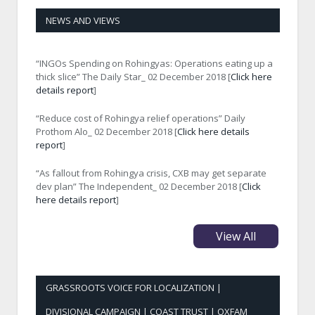
NEWS AND VIEWS
“INGOs Spending on Rohingyas: Operations eating up a
thick slice” The Daily Star_ 02 December 2018 [
Click here
details report
]
“Reduce cost of Rohingya relief operations” Daily
Prothom Alo_ 02 December 2018 [
Click here details
report
]
“As fallout from Rohingya crisis, CXB may get separate
dev plan” The Independent_ 02 December 2018 [
Click
here details report
]
View All
GRASSROOTS VOICE FOR LOCALIZATION |
DIVISIONAL CAMPAIGN | COAST TRUST | OXFAM