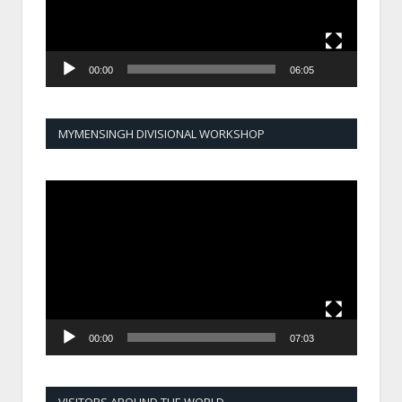
00:00
06:05
MYMENSINGH DIVISIONAL WORKSHOP
Video
Player
00:00
07:03
VISITORS AROUND THE WORLD