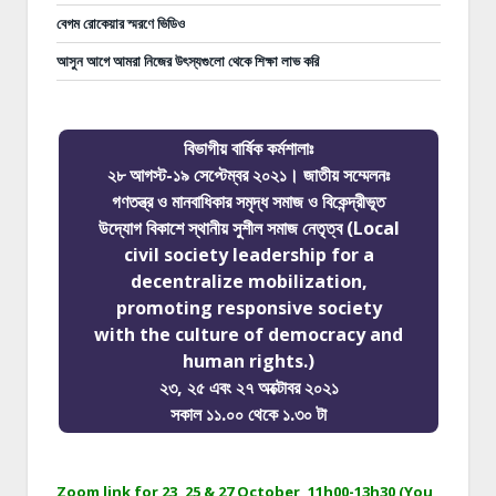
বেগম রোকেয়ার স্মরণে ভিডিও
আসুন আগে আমরা নিজের উৎস্যগুলো থেকে শিক্ষা লাভ করি
বিভাগীয় বার্ষিক কর্মশালাঃ
২৮ আগস্ট-১৯ সেপ্টেম্বর ২০২১। জাতীয় সম্মেলনঃ
গণতন্ত্র ও মানবাধিকার সমৃদ্ধ সমাজ ও বিকেন্দ্রীভূত
উদ্যোগ বিকাশে স্থানীয় সুশীল সমাজ নেতৃত্ব (Local
civil society leadership for a
decentralize mobilization,
promoting responsive society
with the culture of democracy and
human rights.)
২৩, ২৫ এবং ২৭ অক্টোবর ২০২১
সকাল ১১.০০ থেকে ১.৩০ টা
Zoom link for 23, 25 & 27 October, 11h00-13h30 (You