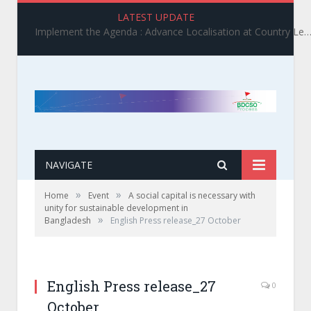
LATEST UPDATE
Implement the Agenda : Advance Localisation at Country Level_ BDCSO COAST 2025 Survey Report Findings on the Grand Bargain 3.0 I
NAVIGATE
»
»
Home
Event
A social capital is necessary with
unity for sustainable development in
»
Bangladesh
English Press release_27 October
English Press release_27
0
October