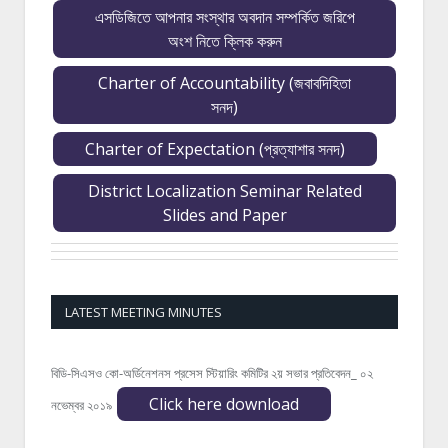
এসডিজিতে আপনার সংস্থার অবদান সম্পর্কিত জরিপে
অংশ নিতে ক্লিক করুন
Charter of Accountability (জবাবদিহিতা
সনদ)
Charter of Expectation (প্রত্যাশার সনদ)
District Localization Seminar Related
Slides and Paper
LATEST MEETING MINUTES
বিডি-সিএসও কো-অর্ডিনেশনস প্রসেস স্টিয়ারিং কমিটির ২য় সভার প্রতিবেদন_ ০২
Click here download
নভেম্বর ২০১৯