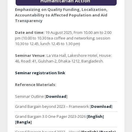
Humanitarian Action”
Emphasizing on Quality Funding, Localization,
Accountability to Affected Population and Aid
Transparency
Date and time:
19 August 2025, From 10.00 am to 2:00
pm (10.00 to 10.30 tea coffee and networking; session
10.30 to 12.45, lunch 12.45 to 1.30 pm)
Seminar Venue:
La Vita Hall, Lakeshore Hotel, House:
46, Road: 41, Gulshan-2, Dhaka-1212, Bangladesh.
Seminar registration link
Reference Materials:
Seminar Outline [
Download
]
Grand Bargain beyond 2023 – Framework [
Download
]
Grand Bargain 3.0 One Pager 2023-2026
[
English
]
[
Bangla
]