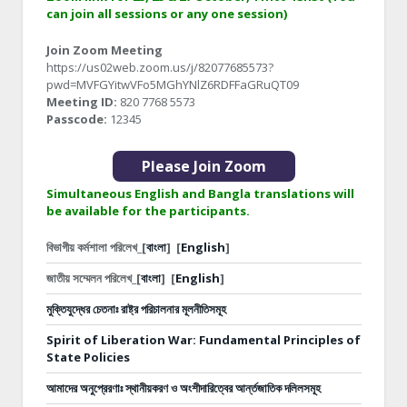
can join all sessions or any one session)
Join Zoom Meeting
https://us02web.zoom.us/j/82077685573?
pwd=MVFGYitwVFo5MGhYNlZ6RDFFaGRuQT09
Meeting ID:
820 7768 5573
Passcode:
12345
Please Join Zoom
Simultaneous English and Bangla translations will
be available for the participants.
বিভাগীয় কর্মশালা পরিলেখ_[
বাংলা
]
[
English
]
জাতীয় সম্মেলন পরিলেখ_[
বাংলা
]
[
English
]
মুক্তিযুদ্ধের চেতনাঃ রাষ্ট্র পরিচালনার মূলনীতিসমূহ
Spirit of Liberation War: Fundamental Principles of
State Policies
আমাদের অনুপ্রেরণাঃ স্থানীয়করণ ও অংশীদারিত্বের আর্ন্তজাতিক দলিলসমূহ