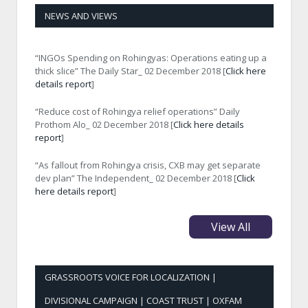
NEWS AND VIEWS
“INGOs Spending on Rohingyas: Operations eating up a
thick slice” The Daily Star_ 02 December 2018 [
Click here
details report
]
“Reduce cost of Rohingya relief operations” Daily
Prothom Alo_ 02 December 2018 [
Click here details
report
]
“As fallout from Rohingya crisis, CXB may get separate
dev plan” The Independent_ 02 December 2018 [
Click
here details report
]
View All
GRASSROOTS VOICE FOR LOCALIZATION |
DIVISIONAL CAMPAIGN | COAST TRUST | OXFAM