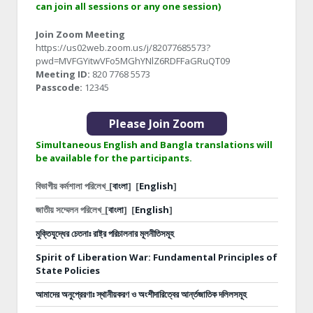
can join all sessions or any one session)
Join Zoom Meeting
https://us02web.zoom.us/j/82077685573?
pwd=MVFGYitwVFo5MGhYNlZ6RDFFaGRuQT09
Meeting ID:
820 7768 5573
Passcode:
12345
Please Join Zoom
Simultaneous English and Bangla translations will
be available for the participants.
বিভাগীয় কর্মশালা পরিলেখ_[
বাংলা
]
[
English
]
জাতীয় সম্মেলন পরিলেখ_[
বাংলা
]
[
English
]
মুক্তিযুদ্ধের চেতনাঃ রাষ্ট্র পরিচালনার মূলনীতিসমূহ
Spirit of Liberation War: Fundamental Principles of
State Policies
আমাদের অনুপ্রেরণাঃ স্থানীয়করণ ও অংশীদারিত্বের আর্ন্তজাতিক দলিলসমূহ