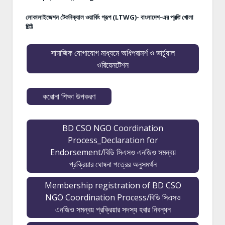
লোকালাইজেশন টেকনিক্যাল ওয়ার্কিং গ্রূপ (LTWG)- বাংলাদেশ-এর প্রতি খোলা
চিঠি
সামাজিক যোগাযোগ মাধ্যমে অধিপরামর্শ ও ভার্চুয়াল
ওরিয়েনটেশন
করোনা শিক্ষা উপকরণ
BD CSO NGO Coordination
Process_Declaration for
Endorsement/বিডি সিএসও এনজিও সমন্বয়
প্রক্রিয়ার ঘোষনা পত্রের অনুসমর্থন
Membership registration of BD CSO
NGO Coordination Process/বিডি সিএসও
এনজিও সমন্বয় প্রক্রিয়ার সদস্য হবার নিবন্ধন