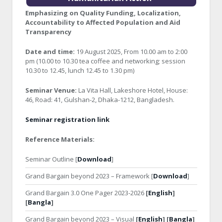
Emphasizing on Quality Funding, Localization,
Accountability to Affected Population and Aid
Transparency
Date and time:
19 August 2025, From 10.00 am to 2:00
pm (10.00 to 10.30 tea coffee and networking; session
10.30 to 12.45, lunch 12.45 to 1.30 pm)
Seminar Venue:
La Vita Hall, Lakeshore Hotel, House:
46, Road: 41, Gulshan-2, Dhaka-1212, Bangladesh.
Seminar registration link
Reference Materials:
Seminar Outline [
Download
]
Grand Bargain beyond 2023 – Framework [
Download
]
Grand Bargain 3.0 One Pager 2023-2026
[
English
]
[
Bangla
]
Grand Bargain beyond 2023 – Visual
[
English
] [
Bangla
]