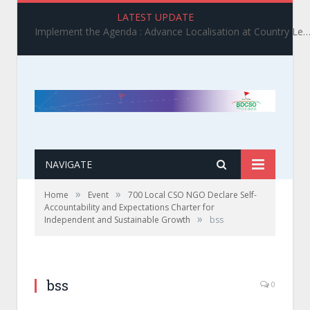
LATEST UPDATE
Implement the Agenda : Advance Localisation at Country Level_ BDCSO COAST 2025 Survey Report Findings on the Grand Bargain 3.0 I
NAVIGATE
»
»
Home
Event
700 Local CSO NGO Declare Self-
Accountability and Expectations Charter for
»
Independent and Sustainable Growth
bss
bss
0