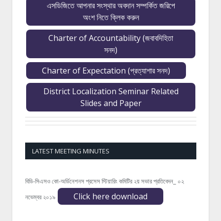
এসডিজিতে আপনার সংস্থার অবদান সম্পর্কিত জরিপে
অংশ নিতে ক্লিক করুন
Charter of Accountability (জবাবদিহিতা
সনদ)
Charter of Expectation (প্রত্যাশার সনদ)
District Localization Seminar Related
Slides and Paper
LATEST MEETING MINUTES
বিডি-সিএসও কো-অর্ডিনেশনস প্রসেস স্টিয়ারিং কমিটির ২য় সভার প্রতিবেদন_ ০২
Click here download
নভেম্বর ২০১৯