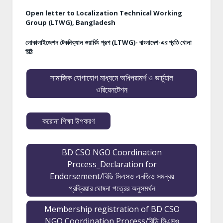
Open letter to Localization Technical Working
Group (LTWG), Bangladesh
লোকালাইজেশন টেকনিক্যাল ওয়ার্কিং গ্রূপ (LTWG)- বাংলাদেশ-এর প্রতি খোলা
চিঠি
সামাজিক যোগাযোগ মাধ্যমে অধিপরামর্শ ও ভার্চুয়াল
ওরিয়েনটেশন
করোনা শিক্ষা উপকরণ
BD CSO NGO Coordination
Process_Declaration for
Endorsement/বিডি সিএসও এনজিও সমন্বয়
প্রক্রিয়ার ঘোষনা পত্রের অনুসমর্থন
Membership registration of BD CSO
NGO Coordination Process/বিডি সিএসও