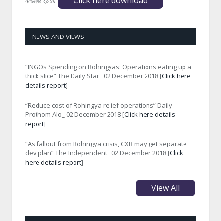
Click here download
নভেম্বর ২০১৯
NEWS AND VIEWS
“INGOs Spending on Rohingyas: Operations eating up a
thick slice” The Daily Star_ 02 December 2018 [
Click here
details report
]
“Reduce cost of Rohingya relief operations” Daily
Prothom Alo_ 02 December 2018 [
Click here details
report
]
“As fallout from Rohingya crisis, CXB may get separate
dev plan” The Independent_ 02 December 2018 [
Click
here details report
]
View All