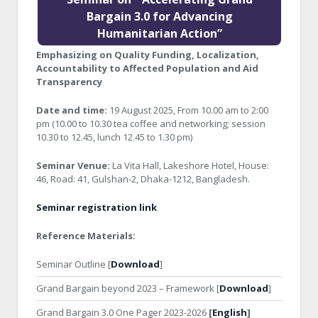
Bargain 3.0 for Advancing
Humanitarian Action”
Emphasizing on Quality Funding, Localization,
Accountability to Affected Population and Aid
Transparency
Date and time:
19 August 2025, From 10.00 am to 2:00
pm (10.00 to 10.30 tea coffee and networking; session
10.30 to 12.45, lunch 12.45 to 1.30 pm)
Seminar Venue:
La Vita Hall, Lakeshore Hotel, House:
46, Road: 41, Gulshan-2, Dhaka-1212, Bangladesh.
Seminar registration link
Reference Materials:
Seminar Outline [
Download
]
Grand Bargain beyond 2023 – Framework [
Download
]
Grand Bargain 3.0 One Pager 2023-2026
[
English
]