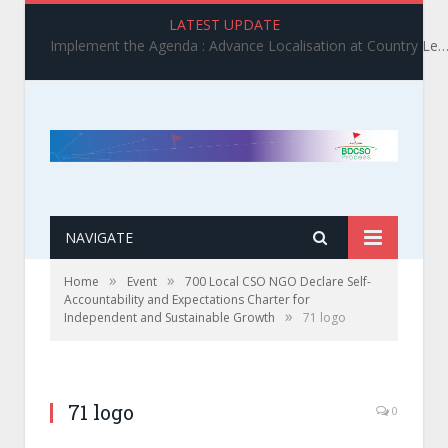
LATEST UPDATE
Implement the Agenda : Advance Localisation at Country Level_ BDCSO COAST 2025 Survey Report Findings on the Grand Bargain 3.0 I
NAVIGATE
»
»
Home
Event
700 Local CSO NGO Declare Self-
Accountability and Expectations Charter for
»
Independent and Sustainable Growth
71 logo
71 logo
0