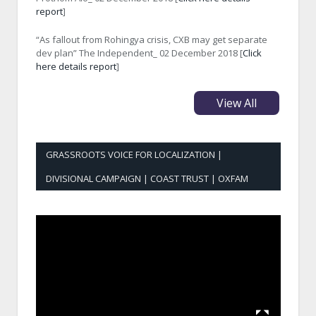
report
]
“As fallout from Rohingya crisis, CXB may get separate
dev plan” The Independent_ 02 December 2018 [
Click
here details report
]
View All
GRASSROOTS VOICE FOR LOCALIZATION |
DIVISIONAL CAMPAIGN | COAST TRUST | OXFAM
Video
Player