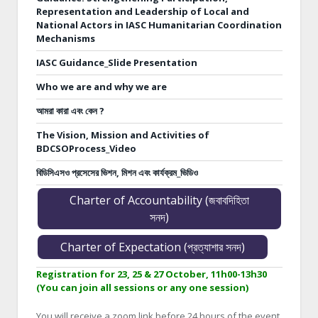
Representation and Leadership of Local and
National Actors in IASC Humanitarian Coordination
Mechanisms
IASC Guidance_Slide Presentation
Who we are and why we are
আমরা কারা এবং কেন ?
The Vision, Mission and Activities of
BDCSOProcess_Video
বিডিসিএসও প্রসেসের ভিশন, মিশন এবং কার্যক্রম_ভিডিও
Charter of Accountability (জবাবদিহিতা
সনদ)
Charter of Expectation (প্রত্যাশার সনদ)
Registration for 23, 25 & 27 October, 11h00-13h30
(You can join all sessions or any one session)
You will receive a zoom link before 24 hours of the event.