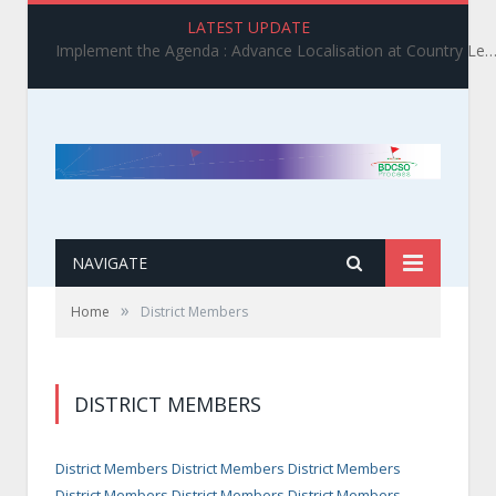
LATEST UPDATE
Implement the Agenda : Advance Localisation at Country Level_ BDCSO COAST 2025 Survey Report Findings on the Grand Bargain 3.0 I
NAVIGATE
»
Home
District Members
DISTRICT MEMBERS
District Members District Members District Members
District Members District Members District Members