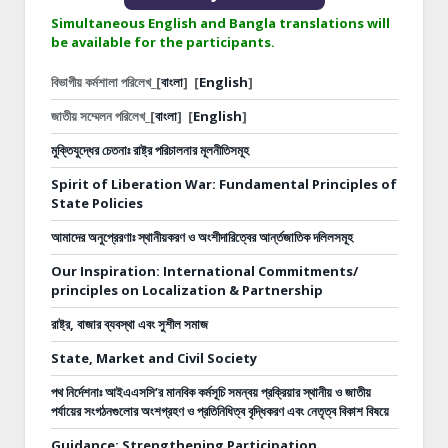
Simultaneous English and Bangla translations will
be available for the participants.
বিভাগীয় কর্মশালা পরিলেখ_[
বাংলা
]
[
English
]
জাতীয় সম্মেলন পরিলেখ_[
বাংলা
]
[
English
]
মুক্তিযুদ্ধের চেতনাঃ রাষ্ট্র পরিচালনার মূলনীতিসমূহ
Spirit of Liberation War: Fundamental Principles of
State Policies
আমাদের অনুপ্রেরণাঃ স্থানীয়করণ ও অংশীদারিত্বের আর্ন্তজাতিক দলিলসমূহ
Our Inspiration: International Commitments/
principles on Localization & Partnership
রাষ্ট্র, বাজার ব্যবস্থা এবং সুশীল সমাজ
State, Market and Civil Society
পথ নির্দেশনাঃ
আইএএসসি’র মানবিক কর্মসূচি সমন্বয় প্রক্রিয়ার স্থানীয় ও জাতীয়
পর্যায়ের সংগঠনগুলোর অংশগ্রহণ ও প্রতিনিধিত্ব বৃদ্ধিকরণ এবং নেতৃত্ব বিকাশ বিষয়ে
Guidance: Strengthening Participation,