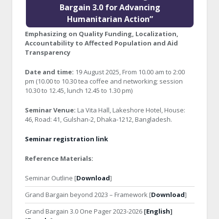
Bargain 3.0 for Advancing
Humanitarian Action”
Emphasizing on Quality Funding, Localization,
Accountability to Affected Population and Aid
Transparency
Date and time:
19 August 2025, From 10.00 am to 2:00
pm (10.00 to 10.30 tea coffee and networking; session
10.30 to 12.45, lunch 12.45 to 1.30 pm)
Seminar Venue:
La Vita Hall, Lakeshore Hotel, House:
46, Road: 41, Gulshan-2, Dhaka-1212, Bangladesh.
Seminar registration link
Reference Materials:
Seminar Outline [
Download
]
Grand Bargain beyond 2023 – Framework [
Download
]
Grand Bargain 3.0 One Pager 2023-2026
[
English
]