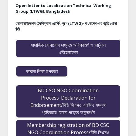
Open letter to Localization Technical Working
Group (LTWG), Bangladesh
লোকালাইজেশন টেকনিক্যাল ওয়ার্কিং গ্রূপ (LTWG)- বাংলাদেশ-এর প্রতি খোলা
চিঠি
সামাজিক যোগাযোগ মাধ্যমে অধিপরামর্শ ও ভার্চুয়াল
ওরিয়েনটেশন
করোনা শিক্ষা উপকরণ
BD CSO NGO Coordination
Process_Declaration for
Endorsement/বিডি সিএসও এনজিও সমন্বয়
প্রক্রিয়ার ঘোষনা পত্রের অনুসমর্থন
Membership registration of BD CSO
NGO Coordination Process/বিডি সিএসও