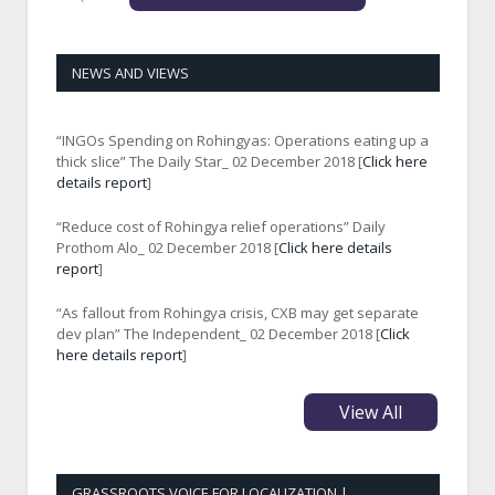
NEWS AND VIEWS
“INGOs Spending on Rohingyas: Operations eating up a
thick slice” The Daily Star_ 02 December 2018 [
Click here
details report
]
“Reduce cost of Rohingya relief operations” Daily
Prothom Alo_ 02 December 2018 [
Click here details
report
]
“As fallout from Rohingya crisis, CXB may get separate
dev plan” The Independent_ 02 December 2018 [
Click
here details report
]
View All
GRASSROOTS VOICE FOR LOCALIZATION |