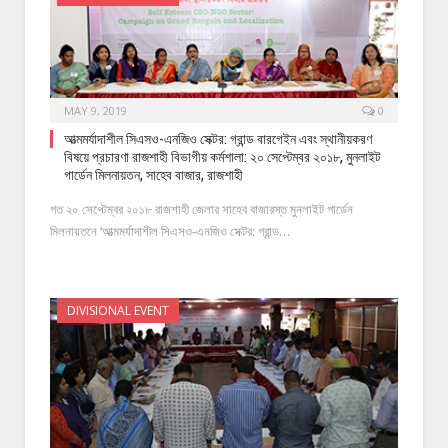
MAY 9, 2019
0
আত্মমর্যাদাশীল সিএসও-এনজিও সেক্টর: গ্রান্ড বারগেইন এবং স্থানীয়করণ
বিষয়ে প্রচারণা রাজশাহী বিভাগীয় কর্মশালা: ২০ সেপ্টেম্বর ২০১৮, মুনলাইট
গার্ডেন মিলনায়তন, সাহেব বাজার, রাজশাহী
গত ২০ সেপ্টেম্বর ২০১৮ রাজশাহী জেলার সাহেব বাজারস্ত মুনলাইট গার্ডেন
মিলনায়তনে ‘আত্মমর্যাদাশীল সিএসও-এনজিও সেক্টর: গ্রান্ড…
DIVISIONAL EVENT