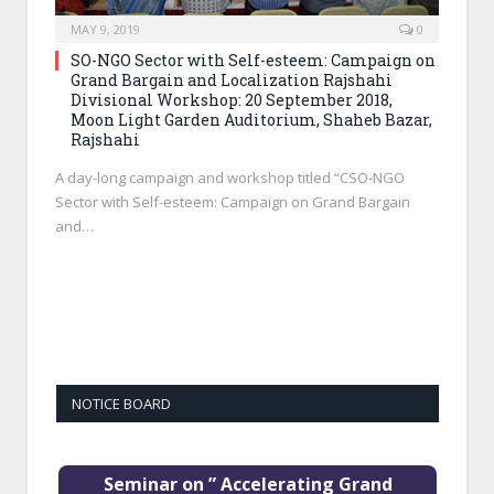
MAY 9, 2019
0
SO-NGO Sector with Self-esteem: Campaign on
Grand Bargain and Localization Rajshahi
Divisional Workshop: 20 September 2018,
Moon Light Garden Auditorium, Shaheb Bazar,
Rajshahi
A day-long campaign and workshop titled “CSO-NGO
Sector with Self-esteem: Campaign on Grand Bargain
and…
NOTICE BOARD
Seminar on ” Accelerating Grand