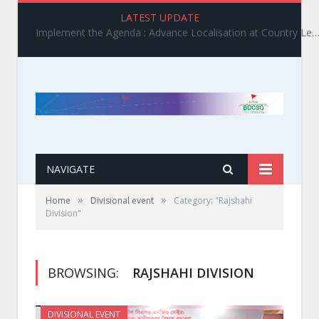
LATEST UPDATE
Implement the Agenda : Advance Localisation at Country Level_ BDCSO COAST 2025 Survey Report Findings on the Grand Bargain 3.0 I
NAVIGATE
»
»
Home
Divisional event
Category: "Rajshahi
Division"
BROWSING:
RAJSHAHI DIVISION
DIVISIONAL EVENT