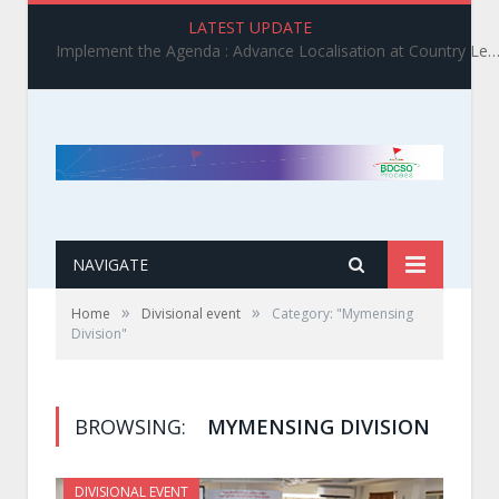
LATEST UPDATE
Implement the Agenda : Advance Localisation at Country Level_ BDCSO COAST 2025 Survey Report Findings on the Grand Bargain 3.0 I
NAVIGATE
»
»
Home
Divisional event
Category: "Mymensing
Division"
BROWSING:
MYMENSING DIVISION
DIVISIONAL EVENT