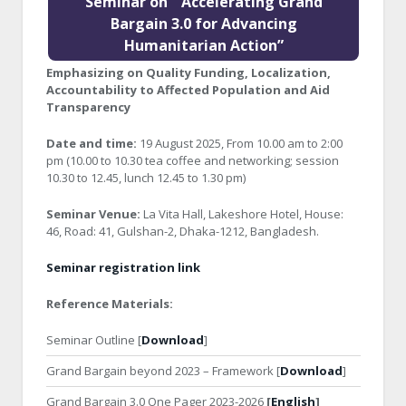
Seminar on ” Accelerating Grand
Bargain 3.0 for Advancing
Humanitarian Action”
Emphasizing on Quality Funding, Localization,
Accountability to Affected Population and Aid
Transparency
Date and time:
19 August 2025, From 10.00 am to 2:00
pm (10.00 to 10.30 tea coffee and networking; session
10.30 to 12.45, lunch 12.45 to 1.30 pm)
Seminar Venue:
La Vita Hall, Lakeshore Hotel, House:
46, Road: 41, Gulshan-2, Dhaka-1212, Bangladesh.
Seminar registration link
Reference Materials:
Seminar Outline [
Download
]
Grand Bargain beyond 2023 – Framework [
Download
]
Grand Bargain 3.0 One Pager 2023-2026
[
English
]