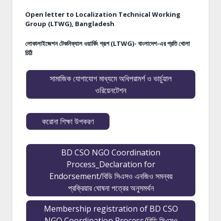
Open letter to Localization Technical Working
Group (LTWG), Bangladesh
লোকালাইজেশন টেকনিক্যাল ওয়ার্কিং গ্রূপ (LTWG)- বাংলাদেশ-এর প্রতি খোলা
চিঠি
সামাজিক যোগাযোগ মাধ্যমে অধিপরামর্শ ও ভার্চুয়াল
ওরিয়েনটেশন
করোনা শিক্ষা উপকরণ
BD CSO NGO Coordination
Process_Declaration for
Endorsement/বিডি সিএসও এনজিও সমন্বয়
প্রক্রিয়ার ঘোষনা পত্রের অনুসমর্থন
Membership registration of BD CSO
NGO Coordination Process/বিডি সিএসও