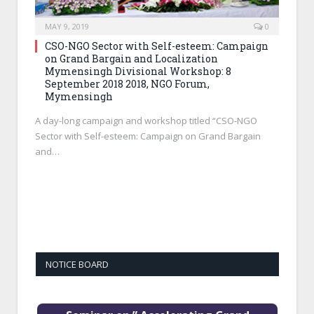
MAY 9, 2019
0
CSO-NGO Sector with Self-esteem: Campaign
on Grand Bargain and Localization
Mymensingh Divisional Workshop: 8
September 2018 2018, NGO Forum,
Mymensingh
A day-long campaign and workshop titled “CSO-NGO
Sector with Self-esteem: Campaign on Grand Bargain
and…
NOTICE BOARD