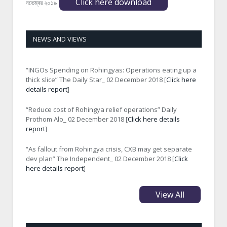
Click here download
নভেম্বর ২০১৯
NEWS AND VIEWS
“INGOs Spending on Rohingyas: Operations eating up a
thick slice” The Daily Star_ 02 December 2018 [
Click here
details report
]
“Reduce cost of Rohingya relief operations” Daily
Prothom Alo_ 02 December 2018 [
Click here details
report
]
“As fallout from Rohingya crisis, CXB may get separate
dev plan” The Independent_ 02 December 2018 [
Click
here details report
]
View All