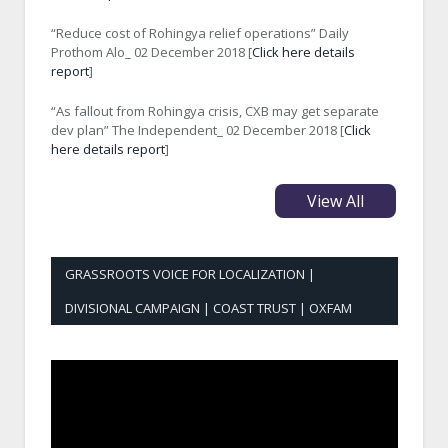
“Reduce cost of Rohingya relief operations” Daily
Prothom Alo_ 02 December 2018 [
Click here details
report
]
“As fallout from Rohingya crisis, CXB may get separate
dev plan” The Independent_ 02 December 2018 [
Click
here details report
]
View All
GRASSROOTS VOICE FOR LOCALIZATION |
DIVISIONAL CAMPAIGN | COAST TRUST | OXFAM
Video
Player