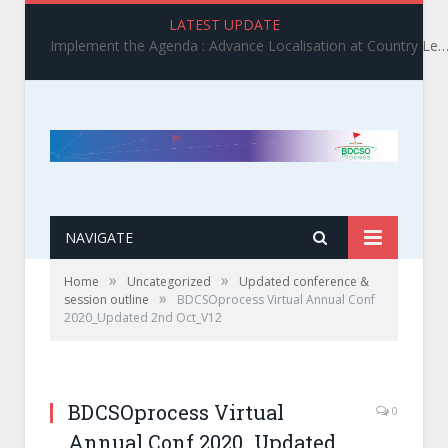
LATEST UPDATE
Implement the Agenda : Advance Localisation at Country Level_ BDCSO COAST 2025 Survey Report Findings on the Grand Bargain 3.0 I
NAVIGATE
»
»
Home
Uncategorized
Updated conference &
»
session outline
BDCSOprocess Virtual Annual Conf
2020_Updated 2nd Oct_V12
BDCSOprocess Virtual
0
Annual Conf 2020_Updated