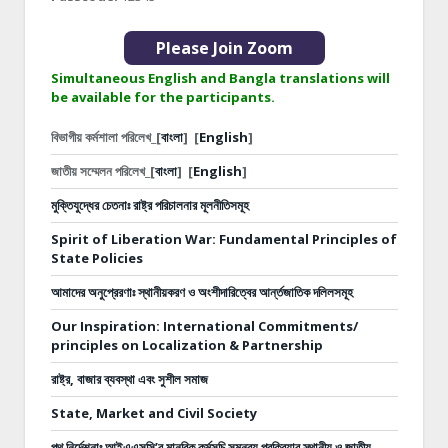
Please Join Zoom
Simultaneous English and Bangla translations will
be available for the participants.
বিভাগীয় কর্মশালা পরিলেখ_[
বাংলা
]
[
English
]
জাতীয় সম্মেলন পরিলেখ_[
বাংলা
]
[
English
]
মুক্তিযুদ্ধের চেতনাঃ রাষ্ট্র পরিচালনার মূলনীতিসমূহ
Spirit of Liberation War: Fundamental Principles of
State Policies
আমাদের অনুপ্রেরণাঃ স্থানীয়করণ ও অংশীদারিত্বের আর্ন্তজাতিক দলিলসমূহ
Our Inspiration: International Commitments/
principles on Localization & Partnership
রাষ্ট্র, বাজার ব্যবস্থা এবং সুশীল সমাজ
State, Market and Civil Society
পথ নির্দেশনাঃ
আইএএসসি’র মানবিক কর্মসূচি সমন্বয় প্রক্রিয়ার স্থানীয় ও জাতীয়