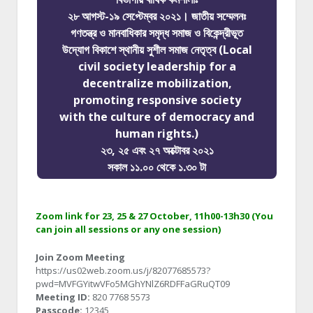
২৮ আগস্ট-১৯ সেপ্টেম্বর ২০২১। জাতীয় সম্মেলনঃ
গণতন্ত্র ও মানবাধিকার সমৃদ্ধ সমাজ ও বিকেন্দ্রীভূত
উদ্যোগ বিকাশে স্থানীয় সুশীল সমাজ নেতৃত্ব (Local
civil society leadership for a
decentralize mobilization,
promoting responsive society
with the culture of democracy and
human rights.)
২৩, ২৫ এবং ২৭ অক্টোবর ২০২১
সকাল ১১.০০ থেকে ১.৩০ টা
Zoom link for 23, 25 & 27 October, 11h00-13h30 (You
can join all sessions or any one session)
Join Zoom Meeting
https://us02web.zoom.us/j/82077685573?
pwd=MVFGYitwVFo5MGhYNlZ6RDFFaGRuQT09
Meeting ID:
820 7768 5573
Passcode:
12345